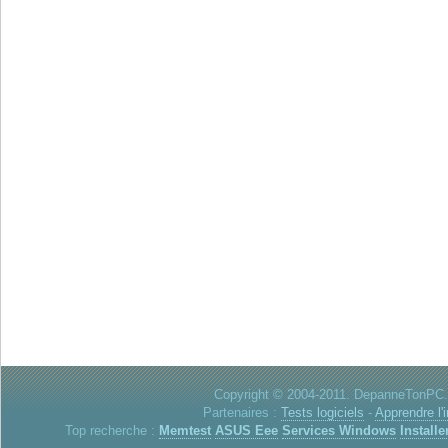
Copyright © 2004-2011. DepanneTonPC. 
Partenaires :
Tests logiciels
-
Apprendre l'
Top recherche :
Memtest
ASUS Eee
Services Windows
Installe