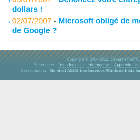
dollars !
02/07/2007
-
Microsoft obligé de m
de Google ?
Copyright © 2004-2011. DepanneTonPC. 
Partenaires :
Tests logiciels
-
Informanews
-
Apprendre l'in
Top recherche :
Memtest
ASUS Eee
Services Windows
Installe