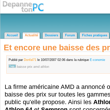
Accueil
Actualité
Dossiers
Forum
Fiches pratiques
Et encore une baisse des pr
Publié par
Donfal71
le 10/07/2007 02:06 dans la rubrique
E-conomie
baisse
prix
amd
athlon
La firme américaine AMD a annoncé of
baisse des prix sur toutes les gamme
public qu'elle propose. Ainsi les
Athlo
Athlon 64
et
Sempron
sont concerné