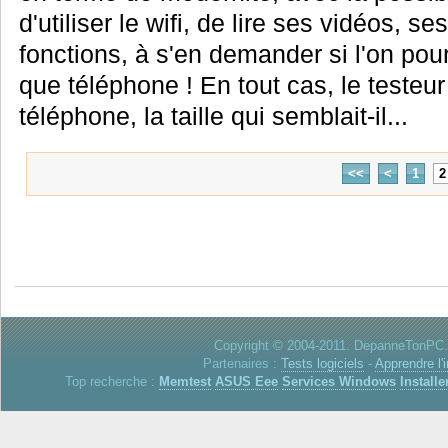
d'utiliser le wifi, de lire ses vidéos, s
fonctions, à s'en demander si l'on pourr
que téléphone ! En tout cas, le testeur
téléphone, la taille qui semblait-il...
<<
<
1
2
Copyright © 2004-2011. DepanneTonPC. 
Partenaires :
Tests logiciels
-
Apprendre l'
Top recherche :
Memtest
ASUS Eee
Services Windows
Installe