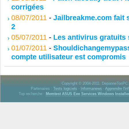
corrigées
08/07/2011
-
Jailbreakme.com fait s
2
05/07/2011
-
Les antivirus gratuits 
01/07/2011
-
Shouldichangemypassw
compte utilisateur est compromis
Copyright © 2004-2011. DepanneTonPC. 
Partenaires :
Tests logiciels
-
Informanews
-
Apprendre l'in
Top recherche :
Memtest
ASUS Eee
Services Windows
Installe