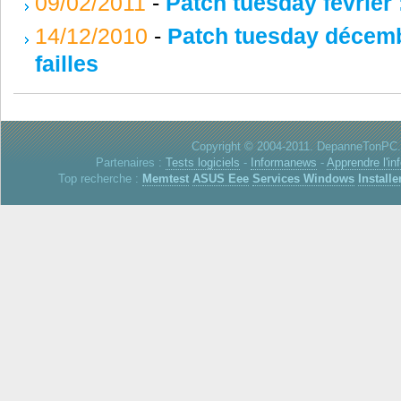
09/02/2011
-
Patch tuesday février
14/12/2010
-
Patch tuesday décemb
failles
Copyright © 2004-2011. DepanneTonPC. 
Partenaires :
Tests logiciels
-
Informanews
-
Apprendre l'in
Top recherche :
Memtest
ASUS Eee
Services Windows
Installe