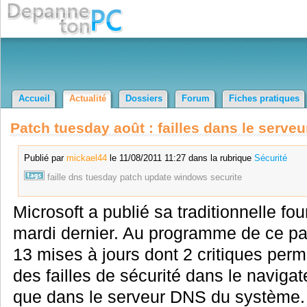
Accueil
Actualité
Dossiers
Forum
Fiches pratiques
Patch tuesday août : failles dans le serve
Publié par
mickael44
le 11/08/2011 11:27 dans la rubrique
Sécurité
faille
dns
tuesday
patch
update
windows
securite
Microsoft a publié sa traditionnelle f
mardi dernier. Au programme de ce pa
13 mises à jours dont 2 critiques perm
des failles de sécurité dans le navigat
que dans le serveur DNS du système.