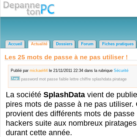
Accueil
Actualité
Dossiers
Forum
Fiches pratiques
Les 25 mots de passe à ne pas utiliser !
Publié par
mickael44
le 21/11/2011 22:34 dans la rubrique
Sécurité
password
mot
passe
faible
lettre
chiffre
splashdata
piratage
La société
SplashData
vient de publie
pires mots de passe à ne pas utiliser. 
provient des différents mots de passe
hackers suite aux nombreux piratages 
durant cette année.