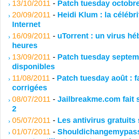
13/10/2011
-
Patch tuesday octobre 
20/09/2011
-
Heidi Klum : la célébr
Internet
16/09/2011
-
uTorrent : un virus hé
heures
13/09/2011
-
Patch tuesday septemb
disponibles
11/08/2011
-
Patch tuesday août : f
corrigées
08/07/2011
-
Jailbreakme.com fait s
2
05/07/2011
-
Les antivirus gratuits 
01/07/2011
-
Shouldichangemypassw