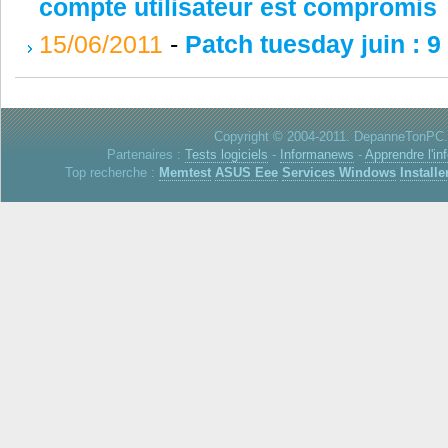
compte utilisateur est compromis
15/06/2011
-
Patch tuesday juin : 9
Copyright © 2004-2011. DepanneTonPC. 
Partenaires :
Tests logiciels
-
Informanews
-
Apprendre l'in
Top recherche :
Memtest
ASUS Eee
Services Windows
Installe