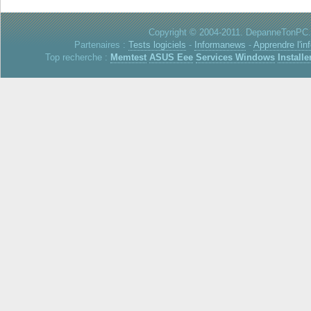
Copyright © 2004-2011. DepanneTonPC. 
Partenaires :
Tests logiciels
-
Informanews
-
Apprendre l'in
Top recherche :
Memtest
ASUS Eee
Services Windows
Installe