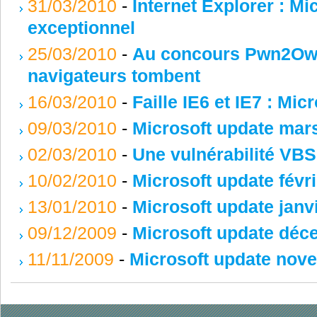
31/03/2010
-
Internet Explorer : Mic
exceptionnel
25/03/2010
-
Au concours Pwn2Own 
navigateurs tombent
16/03/2010
-
Faille IE6 et IE7 : Mic
09/03/2010
-
Microsoft update mar
02/03/2010
-
Une vulnérabilité VBS
10/02/2010
-
Microsoft update févr
13/01/2010
-
Microsoft update janv
09/12/2009
-
Microsoft update déc
11/11/2009
-
Microsoft update nov