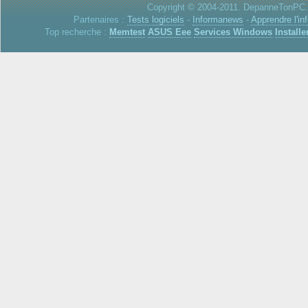
Copyright © 2004-2011. DepanneTonPC. 
Partenaires :
Tests logiciels
-
Informanews
-
Apprendre l'in
Top recherche :
Memtest
ASUS Eee
Services Windows
Installe