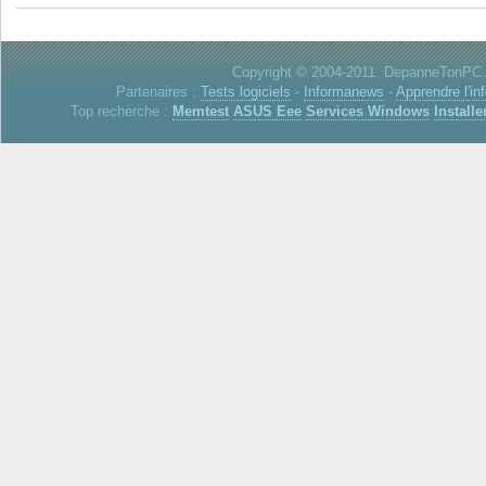
Copyright © 2004-2011. DepanneTonPC. 
Partenaires :
Tests logiciels
-
Informanews
-
Apprendre l'in
Top recherche :
Memtest
ASUS Eee
Services Windows
Installe