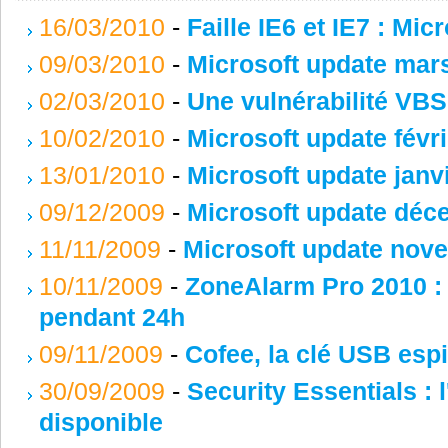
16/03/2010
-
Faille IE6 et IE7 : Mic
09/03/2010
-
Microsoft update mar
02/03/2010
-
Une vulnérabilité VBS
10/02/2010
-
Microsoft update févr
13/01/2010
-
Microsoft update janv
09/12/2009
-
Microsoft update déc
11/11/2009
-
Microsoft update nov
10/11/2009
-
ZoneAlarm Pro 2010 : 
pendant 24h
09/11/2009
-
Cofee, la clé USB espi
30/09/2009
-
Security Essentials : l
disponible