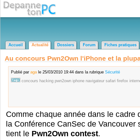
Accueil
Actualité
Dossiers
Forum
Fiches pratiques
Au concours Pwn2Own l'iPhone et la plupa
Publié par
aga
le 25/03/2010 19:44 dans la rubrique
Sécurité
concours
hacking
pwn2own
iphone
navigateur
safari
firefox
intern
Comme chaque année dans le cadre 
la Conférence CanSec de Vancouver 
tient le
Pwn2Own contest
.