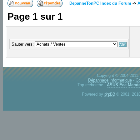
DepanneTonPC Index du Forum
->
A
Page
1
sur
1
Sauter vers:
Copyright © 2004-2011.
Dépannage informatique
-
Co
Top recherche :
ASUS Eee
Memte
Powered by
phpBB
© 2001, 2010