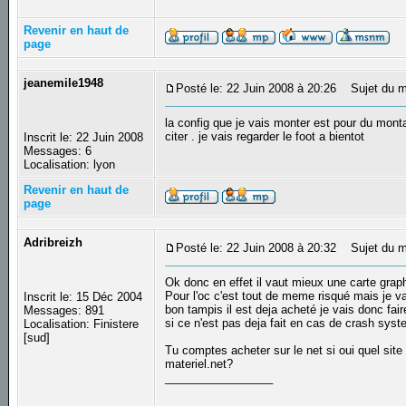
Revenir en haut de
page
jeanemile1948
Posté le: 22 Juin 2008 à 20:26
Sujet du mes
la config que je vais monter est pour du monta
citer . je vais regarder le foot a bientot
Inscrit le: 22 Juin 2008
Messages: 6
Localisation: lyon
Revenir en haut de
page
Adribreizh
Posté le: 22 Juin 2008 à 20:32
Sujet du m
Ok donc en effet il vaut mieux une carte graph
Pour l'oc c'est tout de meme risqué mais je v
Inscrit le: 15 Déc 2004
bon tampis il est deja acheté je vais donc fai
Messages: 891
si ce n'est pas deja fait en cas de crash syst
Localisation: Finistere
[sud]
Tu comptes acheter sur le net si oui quel site 
materiel.net?
_________________