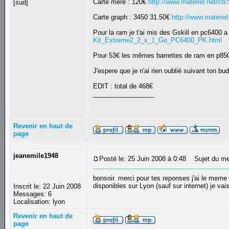
Carte mere : 120€
http://www.materiel.net/
[sud]
Carte graph : 3450 31.50€
http://www.materi
Pour la ram je t'ai mis des Gskill en pc6400 a v
Kit_Extreme2_2_x_1_Go_PC6400_PK.html
Pour 53€ les mêmes barrettes de ram en p8
J'espere que je n'ai rien oublié suivant ton b
EDIT : total de 468€
_________________
Revenir en haut de
page
jeanemile1948
Posté le: 25 Juin 2008 à 0:48
Sujet du mes
bonsoir. merci pour tes reponses j'ai le meme 
disponibles sur Lyon (sauf sur internet) je v
Inscrit le: 22 Juin 2008
Messages: 6
Localisation: lyon
Revenir en haut de
page