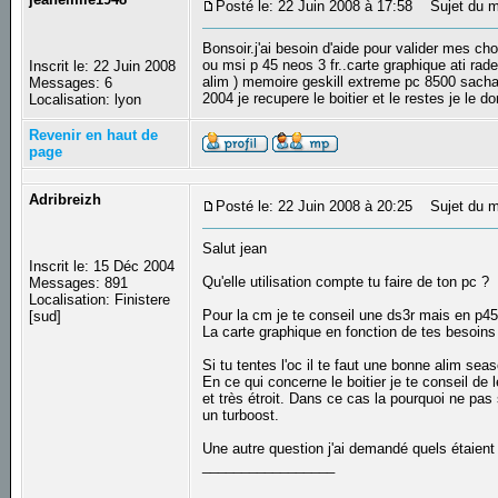
Posté le: 22 Juin 2008 à 17:58
Sujet du me
Bonsoir.j'ai besoin d'aide pour valider mes ch
ou msi p 45 neos 3 fr..carte graphique ati rad
Inscrit le: 22 Juin 2008
alim ) memoire geskill extreme pc 8500 sachan
Messages: 6
2004 je recupere le boitier et le restes je le d
Localisation: lyon
Revenir en haut de
page
Adribreizh
Posté le: 22 Juin 2008 à 20:25
Sujet du m
Salut jean
Inscrit le: 15 Déc 2004
Qu'elle utilisation compte tu faire de ton pc ?
Messages: 891
Localisation: Finistere
Pour la cm je te conseil une ds3r mais en p4
[sud]
La carte graphique en fonction de tes besoins 
Si tu tentes l'oc il te faut une bonne alim se
En ce qui concerne le boitier je te conseil de
et très étroit. Dans ce cas la pourquoi ne pas
un turboost.
Une autre question j'ai demandé quels étaient
_________________