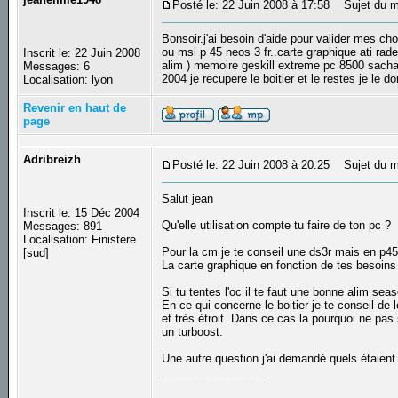
Posté le: 22 Juin 2008 à 17:58
Sujet du me
Bonsoir.j'ai besoin d'aide pour valider mes ch
ou msi p 45 neos 3 fr..carte graphique ati rad
Inscrit le: 22 Juin 2008
alim ) memoire geskill extreme pc 8500 sachan
Messages: 6
2004 je recupere le boitier et le restes je le d
Localisation: lyon
Revenir en haut de
page
Adribreizh
Posté le: 22 Juin 2008 à 20:25
Sujet du m
Salut jean
Inscrit le: 15 Déc 2004
Qu'elle utilisation compte tu faire de ton pc ?
Messages: 891
Localisation: Finistere
Pour la cm je te conseil une ds3r mais en p4
[sud]
La carte graphique en fonction de tes besoins 
Si tu tentes l'oc il te faut une bonne alim se
En ce qui concerne le boitier je te conseil de
et très étroit. Dans ce cas la pourquoi ne pas
un turboost.
Une autre question j'ai demandé quels étaient
_________________