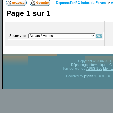
DepanneTonPC Index du Forum
->
A
Page
1
sur
1
Sauter vers:
Copyright © 2004-2011.
Dépannage informatique
-
Co
Top recherche :
ASUS Eee
Memte
Powered by
phpBB
© 2001, 2010