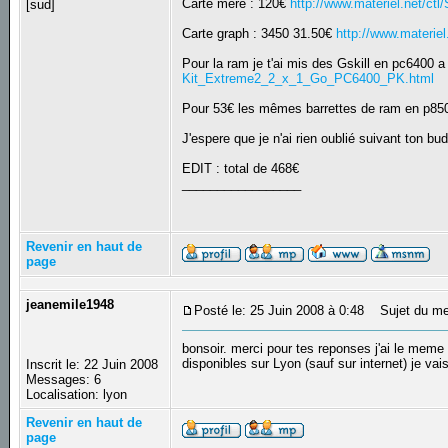
Carte mere : 120€
http://www.materiel.net/
[sud]
Carte graph : 3450 31.50€
http://www.materi
Pour la ram je t'ai mis des Gskill en pc6400 a v
Kit_Extreme2_2_x_1_Go_PC6400_PK.html
Pour 53€ les mêmes barrettes de ram en p8
J'espere que je n'ai rien oublié suivant ton b
EDIT : total de 468€
_________________
Revenir en haut de
page
jeanemile1948
Posté le: 25 Juin 2008 à 0:48
Sujet du mes
bonsoir. merci pour tes reponses j'ai le meme 
disponibles sur Lyon (sauf sur internet) je v
Inscrit le: 22 Juin 2008
Messages: 6
Localisation: lyon
Revenir en haut de
page