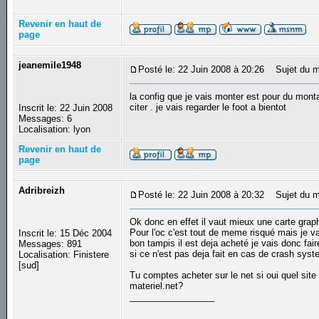
Revenir en haut de
page
jeanemile1948
Posté le: 22 Juin 2008 à 20:26
Sujet du mes
la config que je vais monter est pour du monta
citer . je vais regarder le foot a bientot
Inscrit le: 22 Juin 2008
Messages: 6
Localisation: lyon
Revenir en haut de
page
Adribreizh
Posté le: 22 Juin 2008 à 20:32
Sujet du m
Ok donc en effet il vaut mieux une carte graph
Pour l'oc c'est tout de meme risqué mais je v
Inscrit le: 15 Déc 2004
bon tampis il est deja acheté je vais donc fai
Messages: 891
si ce n'est pas deja fait en cas de crash syst
Localisation: Finistere
[sud]
Tu comptes acheter sur le net si oui quel site 
materiel.net?
_________________