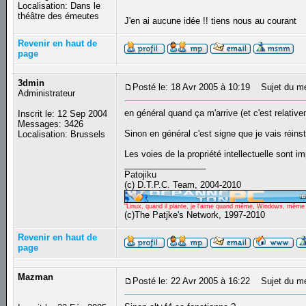
Localisation: Dans le
théâtre des émeutes
J'en ai aucune idée !! tiens nous au courant
Revenir en haut de
page
3dmin
Posté le: 18 Avr 2005 à 10:19
Sujet du m
Administrateur
en général quand ça m'arrive (et c'est relative
Inscrit le: 12 Sep 2004
Messages: 3426
Sinon en général c'est signe que je vais réinst
Localisation: Brussels
Les voies de la propriété intellectuelle sont i
_________________
Patojiku
(c) D.T.P.C. Team, 2004-2010
"Linux, quand il plante, je l'aime quand même, Windows, même qu
(c)The Patjke's Network, 1997-2010
Revenir en haut de
page
Mazman
Posté le: 22 Avr 2005 à 16:22
Sujet du m