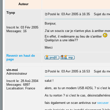
Auteur
Tiyop
Posté le: 03 Avr 2005 à 16:35
Sujet du mes
Bonjour,
Inscrit le: 03 Fév 2005
J'ai un soucis car je n'arrive plus à arrêter mo
Messages: 16
En effet, il redémarre au lieu de s'arrêter
Quelqu'un a une idée??
Merci
Revenir en haut de
page
vin-moi
Posté le: 03 Avr 2005 à 16:53
Sujet du m
Administrateur
salut !
Inscrit le: 28 Aoû 2004
Messages: 6897
alors, as tu un modem USB ADSL ? si c'est le 
Localisation: France
As tu norton ? si c'est le cas, désinstalle/réins
fais également un scan antivirus sur
secuser