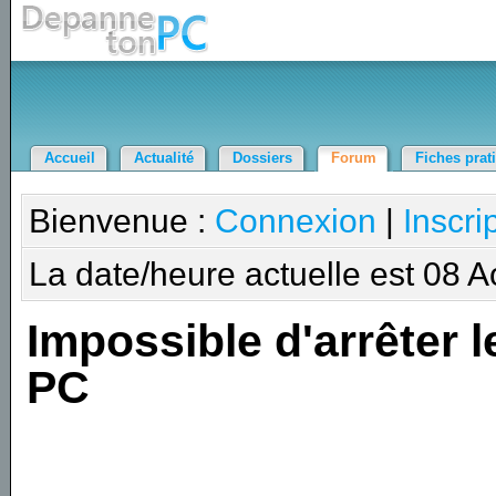
Accueil
Actualité
Dossiers
Forum
Fiches prat
Bienvenue :
Connexion
|
Inscri
La date/heure actuelle est 08 
Impossible d'arrêter l
PC