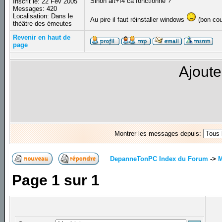
Sinon alt+f4 ca fonctionne ?
Inscrit le: 22 Fév 2005
Messages: 420
Localisation: Dans le
Au pire il faut réinstaller windows
(bon co
théâtre des émeutes
Revenir en haut de
page
Ajoute
Montrer les messages depuis:
DepanneTonPC Index du Forum
->
M
Page
1
sur
1