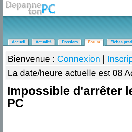
Accueil
Actualité
Dossiers
Forum
Fiches prat
Bienvenue :
Connexion
|
Inscri
La date/heure actuelle est 08 
Impossible d'arrêter l
PC