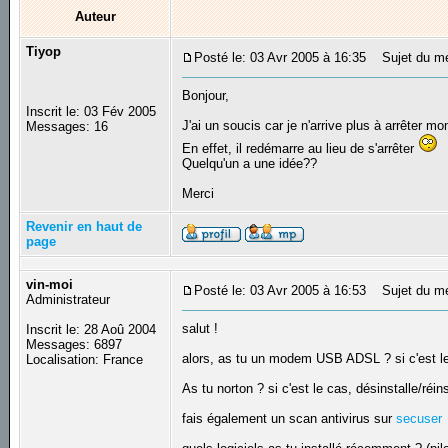
Auteur
Tiyop
Posté le: 03 Avr 2005 à 16:35
Sujet du mes
Bonjour,
Inscrit le: 03 Fév 2005
J'ai un soucis car je n'arrive plus à arrêter mo
Messages: 16
En effet, il redémarre au lieu de s'arrêter
Quelqu'un a une idée??
Merci
Revenir en haut de
page
vin-moi
Posté le: 03 Avr 2005 à 16:53
Sujet du m
Administrateur
salut !
Inscrit le: 28 Aoû 2004
Messages: 6897
alors, as tu un modem USB ADSL ? si c'est le 
Localisation: France
As tu norton ? si c'est le cas, désinstalle/réins
fais également un scan antivirus sur
secuser