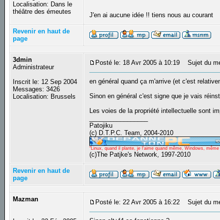
Localisation: Dans le
théâtre des émeutes
J'en ai aucune idée !! tiens nous au courant
Revenir en haut de
page
3dmin
Posté le: 18 Avr 2005 à 10:19
Sujet du m
Administrateur
en général quand ça m'arrive (et c'est relative
Inscrit le: 12 Sep 2004
Messages: 3426
Sinon en général c'est signe que je vais réinst
Localisation: Brussels
Les voies de la propriété intellectuelle sont i
_________________
Patojiku
(c) D.T.P.C. Team, 2004-2010
"Linux, quand il plante, je l'aime quand même, Windows, même qu
(c)The Patjke's Network, 1997-2010
Revenir en haut de
page
Mazman
Posté le: 22 Avr 2005 à 16:22
Sujet du m