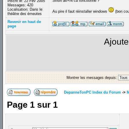
Sinon alt+f4 ca fonctionne ?
Inscrit le: 22 Fév 2005
Messages: 420
Localisation: Dans le
Au pire il faut réinstaller windows
(bon co
théâtre des émeutes
Revenir en haut de
page
Ajoute
Montrer les messages depuis:
DepanneTonPC Index du Forum
->
M
Page
1
sur
1