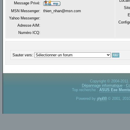
Locali
Message Privé:
Sit
MSN Messenger:
thien_nhan@msn.com
E
Yahoo Messenger:
Config
Adresse AIM:
Numéro ICQ:
Sauter vers:
Copyright © 2004-2011.
Dépannage informatique
-
Co
Top recherche :
ASUS Eee
Memte
Powered by
phpBB
© 2001, 2010