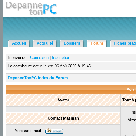
Accueil
Actualité
Dossiers
Forum
Fiches prat
Bienvenue :
Connexion
|
Inscription
La date/heure actuelle est 06 Aoû 2026 à 19:45
DepanneTonPC Index du Forum
Voir 
Avatar
Tout à
Ins
Contact Mazman
Mes
Adresse e-mail: