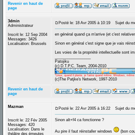
Revenir en haut de
page
3dmin
Posté le: 18 Avr 2005 à 10:19
Sujet du m
Administrateur
en général quand ça m'arrive (et c'est relative
Inscrit le: 12 Sep 2004
Messages: 3426
Sinon en général c'est signe que je vais réinst
Localisation: Brussels
Les voies de la propriété intellectuelle sont i
_________________
Patojiku
(c) D.T.P.C. Team, 2004-2010
"Linux, quand il plante, je l'aime quand même, Windows, même qu
(c)The Patjke's Network, 1997-2010
Revenir en haut de
page
Mazman
Posté le: 22 Avr 2005 à 16:22
Sujet du m
Sinon alt+f4 ca fonctionne ?
Inscrit le: 22 Fév 2005
Messages: 420
Localisation: Dans le
Au pire il faut réinstaller windows
(bon co
théâtre des émeutes