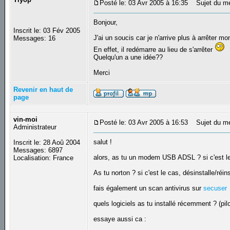
Posté le: 03 Avr 2005 à 16:35
Sujet du mes
Bonjour,
Inscrit le: 03 Fév 2005
J'ai un soucis car je n'arrive plus à arrêter mo
Messages: 16
En effet, il redémarre au lieu de s'arrêter
Quelqu'un a une idée??
Merci
Revenir en haut de
page
vin-moi
Posté le: 03 Avr 2005 à 16:53
Sujet du m
Administrateur
salut !
Inscrit le: 28 Aoû 2004
Messages: 6897
alors, as tu un modem USB ADSL ? si c'est le 
Localisation: France
As tu norton ? si c'est le cas, désinstalle/réins
fais également un scan antivirus sur
secuser
quels logiciels as tu installé récemment ? (pilot
essaye aussi ca :