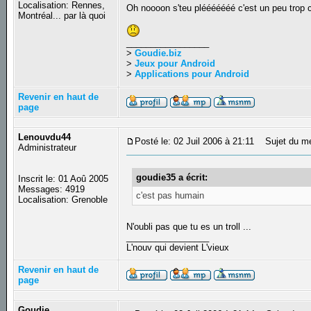
Localisation: Rennes,
Oh noooon s'teu plééééééé c'est un peu trop c
Montréal... par là quoi
_________________
>
Goudie.biz
>
Jeux pour Android
>
Applications pour Android
Revenir en haut de
page
Lenouvdu44
Posté le: 02 Juil 2006 à 21:11
Sujet du m
Administrateur
goudie35 a écrit:
Inscrit le: 01 Aoû 2005
Messages: 4919
c'est pas humain
Localisation: Grenoble
N'oubli pas que tu es un troll ...
_________________
L'nouv qui devient L'vieux
Revenir en haut de
page
Goudie