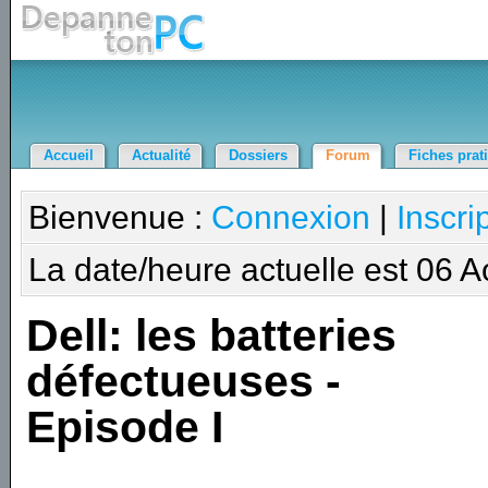
Accueil
Actualité
Dossiers
Forum
Fiches prat
Bienvenue :
Connexion
|
Inscri
La date/heure actuelle est 06 
Dell: les batteries
défectueuses -
Episode I