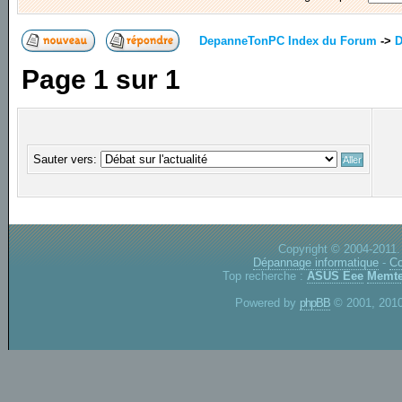
DepanneTonPC Index du Forum
->
D
Page
1
sur
1
Sauter vers:
Copyright © 2004-2011.
Dépannage informatique
-
Co
Top recherche :
ASUS Eee
Memte
Powered by
phpBB
© 2001, 2010