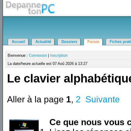
Accueil
Actualité
Dossiers
Forum
Fiches prat
Bienvenue :
Connexion
|
Inscription
La date/heure actuelle est 07 Aoû 2026 à 13:27
Le clavier alphabétiqu
Aller à la page
1
,
2
Suivante
Ce que nous vous c