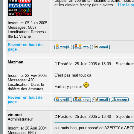
Depuis l'arrivée de la machine à écrire, nous
et les claviers Azerty (les claviers...
Lire la s
Inscrit le: 05 Juin 2005
Messages: 5837
Localisation: Rennes /
Ille Et Vilaine
Revenir en haut de
page
Mazman
Posté le: 25 Juin 2005 à 13:09
Sujet du m
C'est pas mal tout ca !
Inscrit le: 22 Fév 2005
Messages: 420
Localisation: Dans le
Faillait y penser
théâtre des émeutes
Revenir en haut de
page
vin-moi
Posté le: 25 Juin 2005 à 13:40
Sujet du m
Administrateur
oui mais bon, pour passé de AZERTY à ABCDEF
Inscrit le: 28 Aoû 2004
_________________
Messages: 6897