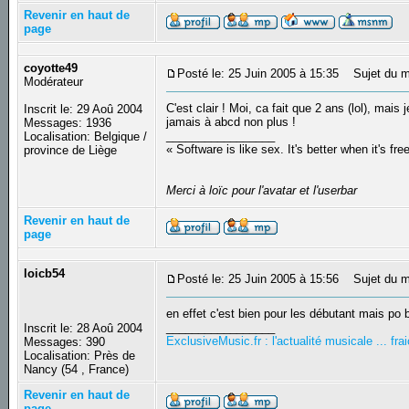
Revenir en haut de
page
coyotte49
Posté le: 25 Juin 2005 à 15:35
Sujet du m
Modérateur
C'est clair ! Moi, ca fait que 2 ans (lol), mais
Inscrit le: 29 Aoû 2004
jamais à abcd non plus !
Messages: 1936
_________________
Localisation: Belgique /
« Software is like sex. It's better when it's fre
province de Liège
Merci à loïc pour l'avatar et l'userbar
Revenir en haut de
page
loicb54
Posté le: 25 Juin 2005 à 15:56
Sujet du m
en effet c'est bien pour les débutant mais po 
_________________
Inscrit le: 28 Aoû 2004
ExclusiveMusic.fr : l'actualité musicale ... f
Messages: 390
Localisation: Près de
Nancy (54 , France)
Revenir en haut de
page