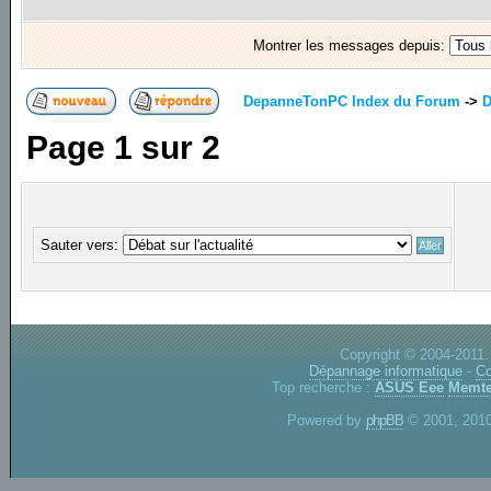
Montrer les messages depuis:
DepanneTonPC Index du Forum
->
D
Page
1
sur
2
Sauter vers:
Copyright © 2004-2011.
Dépannage informatique
-
Co
Top recherche :
ASUS Eee
Memte
Powered by
phpBB
© 2001, 2010