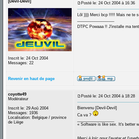
[Devil-Devil]
Posté le: 24 Oct 2004 à 16:36
S
Lôl )))) Merci bcp !!!!! Mais ne te 
_________________
DTPC Powaaa !! J'installe ma tente
Inscrit le: 24 Oct 2004
Messages: 22
Revenir en haut de page
coyotte49
Posté le: 24 Oct 2004 à 18:28
S
Modérateur
Bienvenu [Devil-Devil]
Inscrit le: 29 Aoû 2004
Messages: 1936
Ca va ?
Localisation: Belgique / province
_________________
de Liège
« Software is like sex. It's better 
Merci à loïc pour l'avatar et l'userb