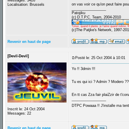
Messages: 3426
on vas voir ce qu'on peut faire pour
Localisation: Brussels
_________________
Patojiku
(c) D.T.P.C. Team, 2004-2010
"Linux, quand il plante, je l'aime quand même, 
(c)The Patjke's Network, 1997-20
Revenir en haut de page
[Devil-Devil]
Posté le: 25 Oct 2004 à 10:01
S
Yo !! 3dmin !!!
Tu es qui ici ? Admin ? Modero ?
En tt cas Zza fair plaiZzir de t'cona
_________________
DTPC Powaaa !! J'installe ma tente
Inscrit le: 24 Oct 2004
Messages: 22
Revenir en haut de page