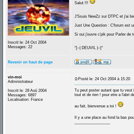
Salut !!!
J'Ssuis NewZz sur DTPC et j'ai bien l
Just Une Question : C'forum est u
Si oui j'ouvre c'pik pour Parler de
Inscrit le: 24 Oct 2004
Messages: 22
°[--| DEUVIL |--]°
Revenir en haut de page
vin-moi
Posté le: 24 Oct 2004 à 15:20
S
Administrateur
Tu peut poster autant que tu veut i
Inscrit le: 28 Aoû 2004
tout et de rien ! pour etre a l'abr
Messages: 6897
Localisation: France
au fait, bienvenue a toi !
Il y a une place au fond la bas po
_________________