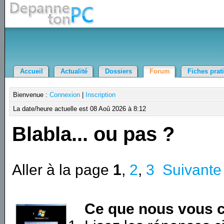
Accueil
Actualité
Dossiers
Forum
Fiches prat
Bienvenue :
Connexion
|
Inscription
La date/heure actuelle est 08 Aoû 2026 à 8:12
Blabla... ou pas ?
Aller à la page
1
,
2
,
3
Suivante
Ce que nous vous c