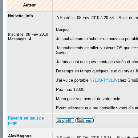
Auteur
Noisette_Info
Posté le: 08 Fév 2010 à 20:58
Sujet du mes
Bonjour,
Inscrit le: 08 Fév 2010
Je souhaiterais m’acheter un nouveau porta
Messages: 4
Je souhaiterais installer plusieurs OS que ce
Seven.
Je fais aussi quelques montages vidéo et pho
De temps en temps quelques jeux du styles fa
J'ai vu ce portable
N71JQ-TY010V
chez GrosB
Prix max 1200€
Merci pour vos avis et de votre aide.
Eventuellement que me conseillez-vous d’aut
Revenir en haut de
page
AlexMagnus
Posté le: 09 Fév 2010 à 0:15
Sujet du me