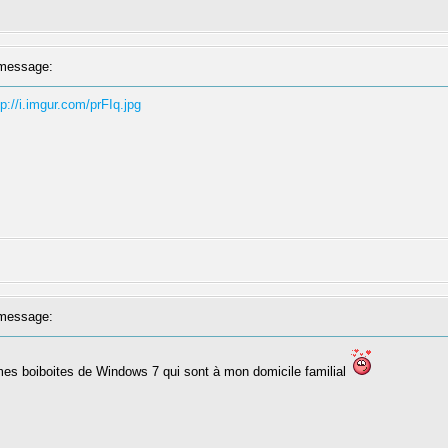
message:
tp://i.imgur.com/prFIq.jpg
message:
mes boiboites de Windows 7 qui sont à mon domicile familial