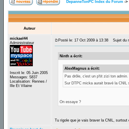
DepanneTonPC Index du Forum
->
Auteur
mickael44
Posté le: 17 Oct 2009 à 13:38
Sujet du 
Administrateur
Ninth a écrit:
AlexMagnus a écrit:
Inscrit le: 05 Juin 2005
Pas drôle, c'est un p'tit zizi ton admin.
Messages: 5837
Localisation: Rennes /
Sur DTPC micka aurait bravé la CNIL s
Ille Et Vilaine
On essaye ?
Tu rigole que je vais braver la CNIL, surtout 