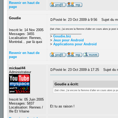
Revenir en haut de
page
Goudie
Posté le: 23 Oct 2009 à 9:56
Sujet du m
(fait chier, j'ai encore la flemme d'aller en cours alors je pos
Inscrit le: 14 Nov 2005
_________________
Messages: 3455
>
Goudie.biz
Localisation: Rennes,
>
Jeux pour Android
Montréal... par là quoi
>
Applications pour Android
Revenir en haut de
page
mickael44
Posté le: 23 Oct 2009 à 17:25
Sujet du 
Administrateur
Goudie a écrit:
(fait chier, j'ai encore la flemme d'aller en cours alors je
Inscrit le: 05 Juin 2005
Messages: 5837
Et tu as raison !
Localisation: Rennes /
Ille Et Vilaine