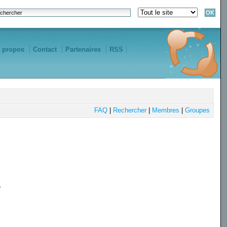
 propos
Contact
Partenaires
RSS
FAQ
|
Rechercher
|
Membres
|
Groupes
e