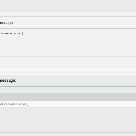
essage:
t ici comme un con.)
message:
 post ici comme un con.)