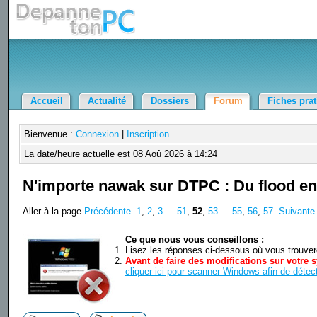
Accueil
Actualité
Dossiers
Forum
Fiches pra
Bienvenue :
Connexion
|
Inscription
La date/heure actuelle est 08 Aoû 2026 à 14:24
N'importe nawak sur DTPC : Du flood en 
Aller à la page
Précédente
1
,
2
,
3
...
51
,
52
,
53
...
55
,
56
,
57
Suivante
Ce que nous vous conseillons :
Lisez les réponses ci-dessous où vous trouverez
Avant de faire des modifications sur votre s
cliquer ici pour scanner Windows afin de détect