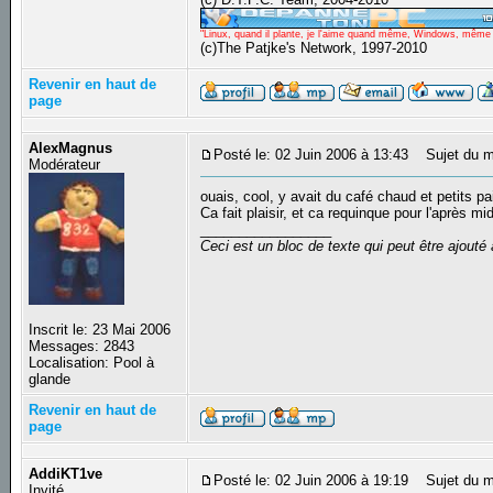
"Linux, quand il plante, je l'aime quand même, Windows, même qu
(c)The Patjke's Network, 1997-2010
Revenir en haut de
page
AlexMagnus
Posté le: 02 Juin 2006 à 13:43
Sujet du m
Modérateur
ouais, cool, y avait du café chaud et petits p
Ca fait plaisir, et ca requinque pour l'après mid
_________________
Ceci est un bloc de texte qui peut être ajout
Inscrit le: 23 Mai 2006
Messages: 2843
Localisation: Pool à
glande
Revenir en haut de
page
AddiKT1ve
Posté le: 02 Juin 2006 à 19:19
Sujet du m
Invité