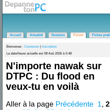
Accueil
Actualité
Dossiers
Forum
Fiches prat
Bienvenue :
Connexion
|
Inscription
La date/heure actuelle est 08 Aoû 2026 à 0:48
N'importe nawak sur
DTPC : Du flood en
veux-tu en voilà
Aller à la page
Précédente
1
,
2