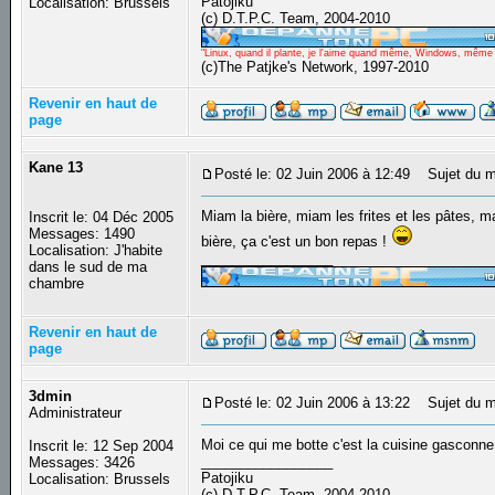
Patojiku
Localisation: Brussels
(c) D.T.P.C. Team, 2004-2010
"Linux, quand il plante, je l'aime quand même, Windows, même qu
(c)The Patjke's Network, 1997-2010
Revenir en haut de
page
Kane 13
Posté le: 02 Juin 2006 à 12:49
Sujet du m
Miam la bière, miam les frites et les pâtes, m
Inscrit le: 04 Déc 2005
Messages: 1490
bière, ça c'est un bon repas !
Localisation: J'habite
_________________
dans le sud de ma
chambre
Revenir en haut de
page
3dmin
Posté le: 02 Juin 2006 à 13:22
Sujet du m
Administrateur
Moi ce qui me botte c'est la cuisine gasconne..
Inscrit le: 12 Sep 2004
_________________
Messages: 3426
Patojiku
Localisation: Brussels
(c) D.T.P.C. Team, 2004-2010