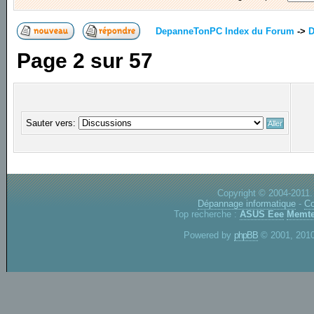
DepanneTonPC Index du Forum
->
D
Page
2
sur
57
Sauter vers:
Copyright © 2004-2011.
Dépannage informatique
-
Co
Top recherche :
ASUS Eee
Memte
Powered by
phpBB
© 2001, 2010