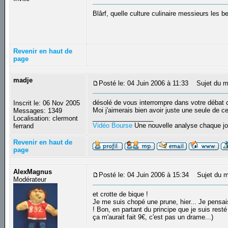
Blârf, quelle culture culinaire messieurs les b
Revenir en haut de
page
madje
Posté le: 04 Juin 2006 à 11:33
Sujet du m
désolé de vous interrompre dans votre débat cu
Inscrit le: 06 Nov 2005
Moi j'aimerais bien avoir juste une seule de 
Messages: 1349
_________________
Localisation: clermont
Vidéo Bourse
Une nouvelle analyse chaque jo
ferrand
Revenir en haut de
page
AlexMagnus
Posté le: 04 Juin 2006 à 15:34
Sujet du m
Modérateur
et crotte de bique !
Je me suis chopé une prune, hier... Je pensai
! Bon, en partant du principe que je suis rest
ça m'aurait fait 9€, c'est pas un drame...)
_________________