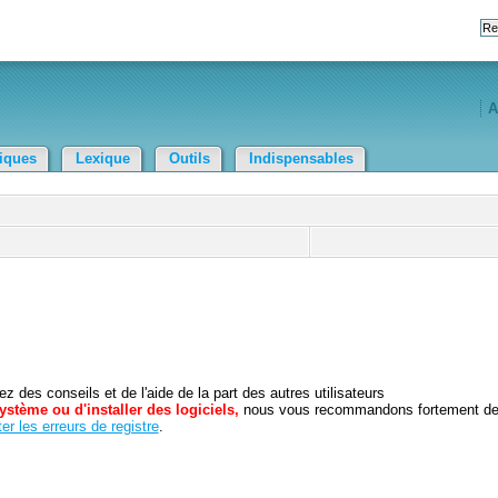
A
tiques
Lexique
Outils
Indispensables
 des conseils et de l'aide de la part des autres utilisateurs
ystème ou d'installer des logiciels,
nous vous recommandons fortement d
er les erreurs de registre
.