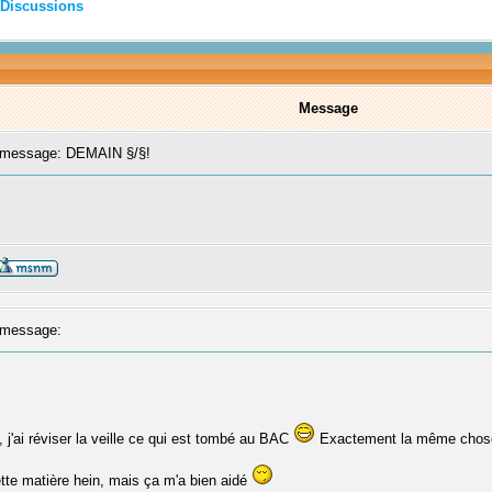
Discussions
Message
message: DEMAIN §/§!
message:
j'ai réviser la veille ce qui est tombé au BAC
Exactement la même chose,
ette matière hein, mais ça m'a bien aidé