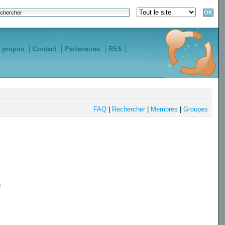
 propos
Contact
Partenaires
RSS
FAQ
|
Rechercher
|
Membres
|
Groupes
e