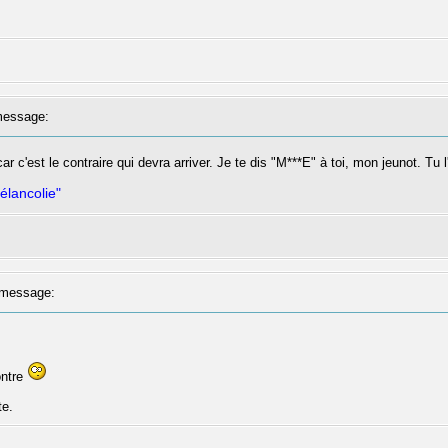
essage:
 c'est le contraire qui devra arriver. Je te dis "M***E" à toi, mon jeunot. Tu l'
élancolie"
message:
ontre
te.