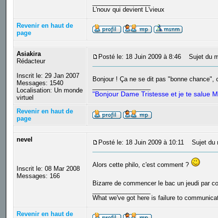
_________________
L'nouv qui devient L'vieux
Revenir en haut de
page
Asiakira
Posté le: 18 Juin 2009 à 8:46
Sujet du m
Rédacteur
Inscrit le: 29 Jan 2007
Bonjour ! Ça ne se dit pas "bonne chance", car
Messages: 1540
_________________
Localisation: Un monde
"Bonjour Dame Tristesse et je te salue M
virtuel
Revenir en haut de
page
nevel
Posté le: 18 Juin 2009 à 10:11
Sujet du 
Alors cette philo, c'est comment ?
Inscrit le: 08 Mar 2008
Messages: 166
Bizarre de commencer le bac un jeudi par c
_________________
What we've got here is failure to communica
Revenir en haut de