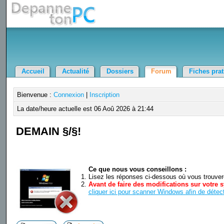
Accueil
Actualité
Dossiers
Forum
Fiches pra
Bienvenue :
Connexion
|
Inscription
La date/heure actuelle est 06 Aoû 2026 à 21:44
DEMAIN §/§!
Ce que nous vous conseillons :
Lisez les réponses ci-dessous où vous trouverez
Avant de faire des modifications sur votre s
cliquer ici pour scanner Windows afin de détect