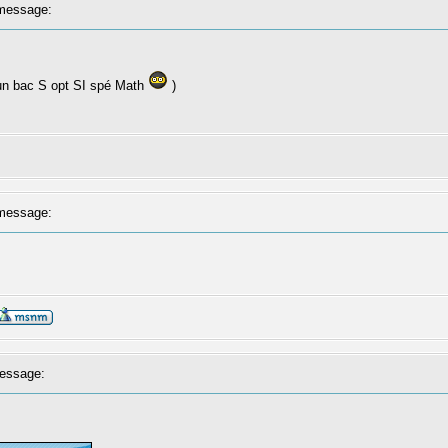
message:
un bac S opt SI spé Math
)
message:
essage: