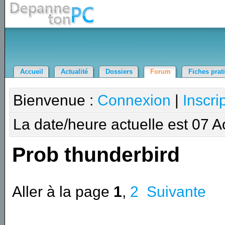
Accueil
Actualité
Dossiers
Forum
Fiches prat
Bienvenue :
Connexion
|
Inscri
La date/heure actuelle est 07 
Prob thunderbird
Aller à la page
1
,
2
Suivante