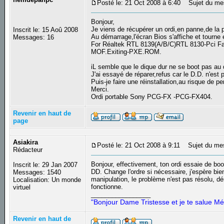
Posté le: 21 Oct 2008 à 6:40
Sujet du mes
Bonjour,
Je viens de récupérer un ordi,en panne,de la 
Inscrit le: 15 Aoû 2008
Au démarrage,l'écran Bios s'affiche et tourn
Messages: 16
For Réaltek RTL 8139(A/B/C)RTL 8130-Pci Fas
MOF.Exiting-PXE.ROM.
iL semble que le dique dur ne se boot pas au 
J'ai essayé de réparer,refus car le D.D. n'est
Puis-je faire une réinstallation,au risque de p
Merci.
Ordi portable Sony PCG-FX -PCG-FX404.
Revenir en haut de
page
Asiakira
Posté le: 21 Oct 2008 à 9:11
Sujet du me
Rédacteur
Bonjour, effectivement, ton ordi essaie de boo
Inscrit le: 29 Jan 2007
DD. Change l'ordre si nécessaire, j'espère bien
Messages: 1540
manipulation, le problème n'est pas résolu, dé
Localisation: Un monde
fonctionne.
virtuel
_________________
"Bonjour Dame Tristesse et je te salue Mé
Revenir en haut de