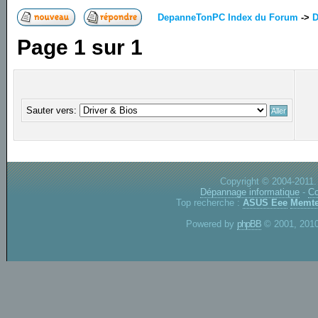
DepanneTonPC Index du Forum
->
D
Page
1
sur
1
Sauter vers:
Copyright © 2004-2011.
Dépannage informatique
-
Co
Top recherche :
ASUS Eee
Memte
Powered by
phpBB
© 2001, 2010