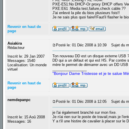
PXE-E51:No DHCP-Or proxy DHCP offers Ver
PXE:E61 :Media test,failure,check cable.??
J'ai enlevé la pile du bios plusieurs fois!!
Je ne sais plus quoi faire!!Faut'il flasher le
Revenir en haut de
page
Asiakira
Posté le: 01 Déc 2008 à 10:39
Sujet du m
Rédacteur
Ton nouveau DD est un disque externe USB ? 
Inscrit le: 29 Jan 2007
DD qui a un défaut et qui est HS. Par contre s
Messages: 1540
mère le permet de démarrer avec un DD USB 
Localisation: Un monde
_________________
virtuel
"Bonjour Dame Tristesse et je te salue Mé
Revenir en haut de
page
nemdepanpc
Posté le: 01 Déc 2008 à 12:05
Sujet du m
je l'ai également branché sur mon fixe.
Je n'ai rien sur le poste de travail,mais je l'en
Inscrit le: 15 Aoû 2008
Y a t'il une histire de cavalier à placer sur le
Messages: 16