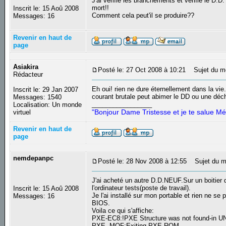
J'ai vérifié les branchements et vérifié le D.
mort!!
Inscrit le: 15 Aoû 2008
Comment cela peut'il se produire??
Messages: 16
Revenir en haut de
page
Asiakira
Posté le: 27 Oct 2008 à 10:21
Sujet du m
Rédacteur
Eh oui! rien ne dure éternellement dans la vi
Inscrit le: 29 Jan 2007
courant brutale peut abimer le DD ou une décha
Messages: 1540
_________________
Localisation: Un monde
"Bonjour Dame Tristesse et je te salue Mé
virtuel
Revenir en haut de
page
nemdepanpc
Posté le: 28 Nov 2008 à 12:55
Sujet du m
J'ai acheté un autre D.D.NEUF.Sur un boitier d
l'ordinateur tests(poste de travail).
Inscrit le: 15 Aoû 2008
Je l'ai installé sur mon portable et rien ne s
Messages: 16
BIOS.
Voila ce qui s'affiche:
PXE-EC8:!PXE Structure was not found-in UN
PXE -MOF:Exiting PXE ROM.