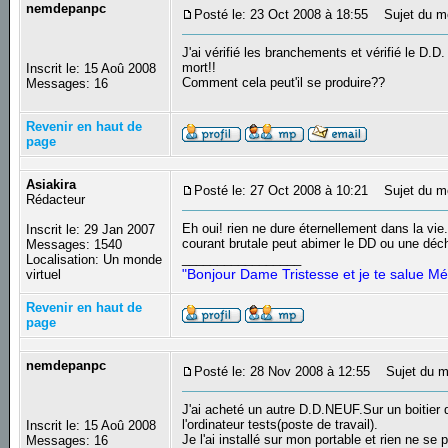
nemdepanpc
Posté le: 23 Oct 2008 à 18:55
Sujet du m
J'ai vérifié les branchements et vérifié le D.
mort!!
Inscrit le: 15 Aoû 2008
Comment cela peut'il se produire??
Messages: 16
Revenir en haut de
page
Asiakira
Posté le: 27 Oct 2008 à 10:21
Sujet du m
Rédacteur
Eh oui! rien ne dure éternellement dans la vi
Inscrit le: 29 Jan 2007
courant brutale peut abimer le DD ou une décha
Messages: 1540
_________________
Localisation: Un monde
"Bonjour Dame Tristesse et je te salue Mé
virtuel
Revenir en haut de
page
nemdepanpc
Posté le: 28 Nov 2008 à 12:55
Sujet du m
J'ai acheté un autre D.D.NEUF.Sur un boitier d
l'ordinateur tests(poste de travail).
Inscrit le: 15 Aoû 2008
Je l'ai installé sur mon portable et rien ne s
Messages: 16