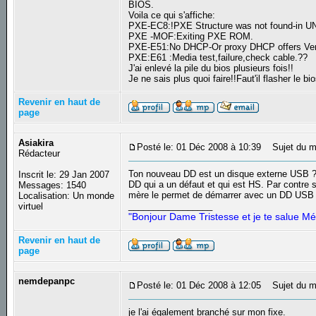
BIOS.
Voila ce qui s'affiche:
PXE-EC8:!PXE Structure was not found-in UN
PXE -MOF:Exiting PXE ROM.
PXE-E51:No DHCP-Or proxy DHCP offers Ver
PXE:E61 :Media test,failure,check cable.??
J'ai enlevé la pile du bios plusieurs fois!!
Je ne sais plus quoi faire!!Faut'il flasher le
Revenir en haut de
page
Asiakira
Posté le: 01 Déc 2008 à 10:39
Sujet du m
Rédacteur
Ton nouveau DD est un disque externe USB ? 
Inscrit le: 29 Jan 2007
DD qui a un défaut et qui est HS. Par contre s
Messages: 1540
mère le permet de démarrer avec un DD USB 
Localisation: Un monde
_________________
virtuel
"Bonjour Dame Tristesse et je te salue Mé
Revenir en haut de
page
nemdepanpc
Posté le: 01 Déc 2008 à 12:05
Sujet du m
je l'ai également branché sur mon fixe.