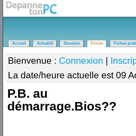
Accueil
Actualité
Dossiers
Forum
Fiches prat
Bienvenue :
Connexion
|
Inscri
La date/heure actuelle est 09 
P.B. au
démarrage.Bios??