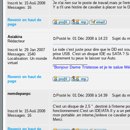
Je n'ai rien sur le poste de travail,mais je l'en
Inscrit le: 15 Aoû 2008
Y a t'il une histire de cavalier à placer sur le
Messages: 16
Revenir en haut de
page
Asiakira
Posté le: 01 Déc 2008 à 14:23
Sujet du m
Rédacteur
Le iode c'est juste pour dire que le DD est so
Inscrit le: 29 Jan 2007
prise USB. C'est un disque IDE ou SATA ? Si tu 
Messages: 1540
Autrement tu peux le laisser sur Auto.
Localisation: Un monde
_________________
virtuel
"Bonjour Dame Tristesse et je te salue Mé
Revenir en haut de
page
nemdepanpc
Posté le: 01 Déc 2008 à 14:39
Sujet du m
C'est un disque de 2,5 " ,destiné à l'interne p
fonctionnement.C'est un IDE/ATA.Il y a un pet
Inscrit le: 15 Aoû 2008
mon portable ,en interne,j'enleve ce cavalier 
Messages: 16
Merci.
Revenir en haut de