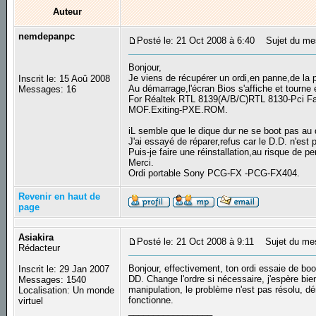
Auteur
nemdepanpc
Posté le: 21 Oct 2008 à 6:40
Sujet du mes
Bonjour,
Je viens de récupérer un ordi,en panne,de la 
Inscrit le: 15 Aoû 2008
Au démarrage,l'écran Bios s'affiche et tourn
Messages: 16
For Réaltek RTL 8139(A/B/C)RTL 8130-Pci Fas
MOF.Exiting-PXE.ROM.
iL semble que le dique dur ne se boot pas au 
J'ai essayé de réparer,refus car le D.D. n'est
Puis-je faire une réinstallation,au risque de p
Merci.
Ordi portable Sony PCG-FX -PCG-FX404.
Revenir en haut de
page
Asiakira
Posté le: 21 Oct 2008 à 9:11
Sujet du me
Rédacteur
Bonjour, effectivement, ton ordi essaie de boo
Inscrit le: 29 Jan 2007
DD. Change l'ordre si nécessaire, j'espère bien
Messages: 1540
manipulation, le problème n'est pas résolu, dé
Localisation: Un monde
fonctionne.
virtuel
_________________