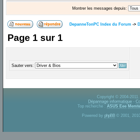
Montrer les messages depuis:
DepanneTonPC Index du Forum
->
D
Page
1
sur
1
Sauter vers:
Copyright © 2004-2011.
Dépannage informatique
-
Co
Top recherche :
ASUS Eee
Memte
Powered by
phpBB
© 2001, 2010