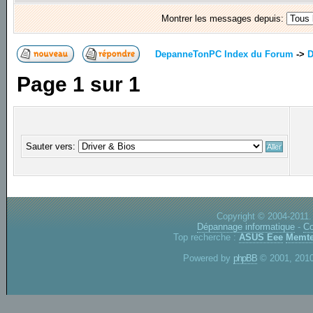
Montrer les messages depuis:
DepanneTonPC Index du Forum
->
D
Page
1
sur
1
Sauter vers:
Copyright © 2004-2011.
Dépannage informatique
-
Co
Top recherche :
ASUS Eee
Memte
Powered by
phpBB
© 2001, 2010