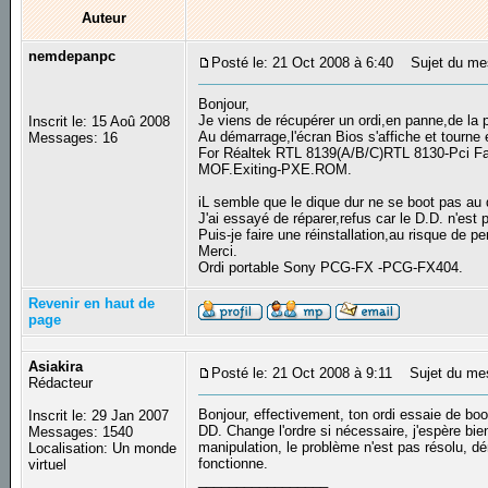
Auteur
nemdepanpc
Posté le: 21 Oct 2008 à 6:40
Sujet du mes
Bonjour,
Je viens de récupérer un ordi,en panne,de la 
Inscrit le: 15 Aoû 2008
Au démarrage,l'écran Bios s'affiche et tourn
Messages: 16
For Réaltek RTL 8139(A/B/C)RTL 8130-Pci Fas
MOF.Exiting-PXE.ROM.
iL semble que le dique dur ne se boot pas au 
J'ai essayé de réparer,refus car le D.D. n'est
Puis-je faire une réinstallation,au risque de p
Merci.
Ordi portable Sony PCG-FX -PCG-FX404.
Revenir en haut de
page
Asiakira
Posté le: 21 Oct 2008 à 9:11
Sujet du me
Rédacteur
Bonjour, effectivement, ton ordi essaie de boo
Inscrit le: 29 Jan 2007
DD. Change l'ordre si nécessaire, j'espère bien
Messages: 1540
manipulation, le problème n'est pas résolu, dé
Localisation: Un monde
fonctionne.
virtuel
_________________