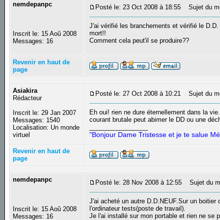
nemdepanpc
Posté le: 23 Oct 2008 à 18:55
Sujet du m
J'ai vérifié les branchements et vérifié le D.
mort!!
Inscrit le: 15 Aoû 2008
Comment cela peut'il se produire??
Messages: 16
Revenir en haut de
page
Asiakira
Posté le: 27 Oct 2008 à 10:21
Sujet du m
Rédacteur
Eh oui! rien ne dure éternellement dans la vi
Inscrit le: 29 Jan 2007
courant brutale peut abimer le DD ou une décha
Messages: 1540
_________________
Localisation: Un monde
"Bonjour Dame Tristesse et je te salue Mé
virtuel
Revenir en haut de
page
nemdepanpc
Posté le: 28 Nov 2008 à 12:55
Sujet du m
J'ai acheté un autre D.D.NEUF.Sur un boitier d
l'ordinateur tests(poste de travail).
Inscrit le: 15 Aoû 2008
Je l'ai installé sur mon portable et rien ne s
Messages: 16