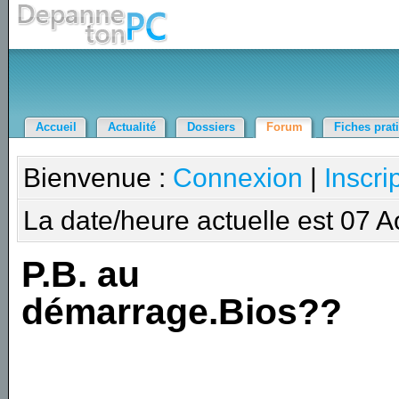
Accueil
Actualité
Dossiers
Forum
Fiches prat
Bienvenue :
Connexion
|
Inscri
La date/heure actuelle est 07 
P.B. au
démarrage.Bios??