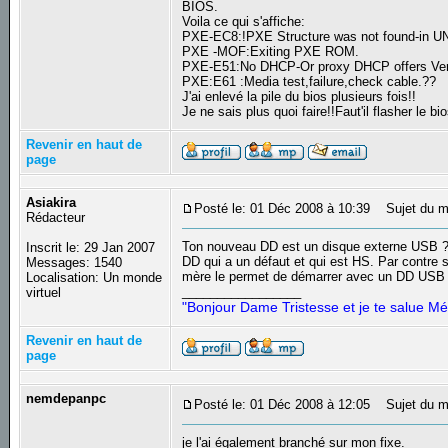
BIOS.
Voila ce qui s'affiche:
PXE-EC8:!PXE Structure was not found-in UN
PXE -MOF:Exiting PXE ROM.
PXE-E51:No DHCP-Or proxy DHCP offers Ver
PXE:E61 :Media test,failure,check cable.??
J'ai enlevé la pile du bios plusieurs fois!!
Je ne sais plus quoi faire!!Faut'il flasher le
Revenir en haut de
page
Asiakira
Posté le: 01 Déc 2008 à 10:39
Sujet du m
Rédacteur
Ton nouveau DD est un disque externe USB ? 
Inscrit le: 29 Jan 2007
DD qui a un défaut et qui est HS. Par contre s
Messages: 1540
mère le permet de démarrer avec un DD USB 
Localisation: Un monde
_________________
virtuel
"Bonjour Dame Tristesse et je te salue Mé
Revenir en haut de
page
nemdepanpc
Posté le: 01 Déc 2008 à 12:05
Sujet du m
je l'ai également branché sur mon fixe.