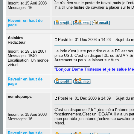
Je n'ai rien sur le poste de travail,mais je l'en
Inscrit le: 15 Aoû 2008
Y a t'il une histire de cavalier à placer sur le
Messages: 16
Revenir en haut de
page
Asiakira
Posté le: 01 Déc 2008 à 14:23
Sujet du m
Rédacteur
Le iode c'est juste pour dire que le DD est so
Inscrit le: 29 Jan 2007
prise USB. C'est un disque IDE ou SATA ? Si tu 
Messages: 1540
Autrement tu peux le laisser sur Auto.
Localisation: Un monde
_________________
virtuel
"Bonjour Dame Tristesse et je te salue Mé
Revenir en haut de
page
nemdepanpc
Posté le: 01 Déc 2008 à 14:39
Sujet du m
C'est un disque de 2,5 " ,destiné à l'interne p
fonctionnement.C'est un IDE/ATA.Il y a un pet
Inscrit le: 15 Aoû 2008
mon portable ,en interne,j'enleve ce cavalier 
Messages: 16
Merci.
Revenir en haut de