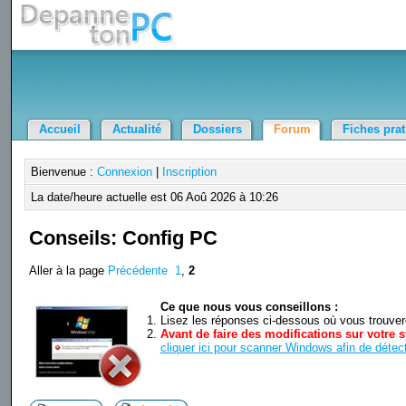
Accueil
Actualité
Dossiers
Forum
Fiches pra
Bienvenue :
Connexion
|
Inscription
La date/heure actuelle est 06 Aoû 2026 à 10:26
Conseils: Config PC
Aller à la page
Précédente
1
,
2
Ce que nous vous conseillons :
Lisez les réponses ci-dessous où vous trouverez
Avant de faire des modifications sur votre s
cliquer ici pour scanner Windows afin de détect