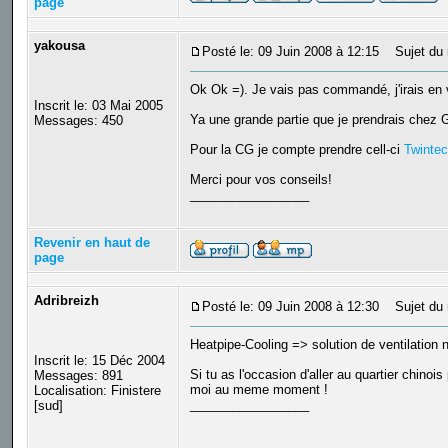
page
yakousa
Posté le: 09 Juin 2008 à 12:15
Sujet du 
Ok Ok =). Je vais pas commandé, j'irais en 
Inscrit le: 03 Mai 2005
Ya une grande partie que je prendrais chez G
Messages: 450
Pour la CG je compte prendre cell-ci
Twinte
Merci pour vos conseils!
_________________
Revenir en haut de
page
Adribreizh
Posté le: 09 Juin 2008 à 12:30
Sujet du 
Heatpipe-Cooling => solution de ventilation 
Inscrit le: 15 Déc 2004
Si tu as l'occasion d'aller au quartier chino
Messages: 891
moi au meme moment !
Localisation: Finistere
_________________
[sud]