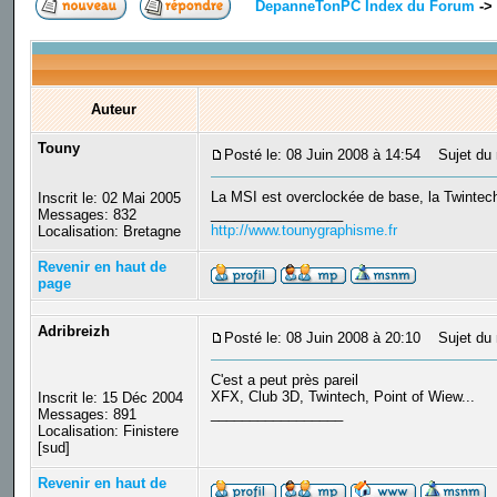
DepanneTonPC Index du Forum
->
Auteur
Touny
Posté le: 08 Juin 2008 à 14:54
Sujet du 
La MSI est overclockée de base, la Twintech
Inscrit le: 02 Mai 2005
_________________
Messages: 832
http://www.tounygraphisme.fr
Localisation: Bretagne
Revenir en haut de
page
Adribreizh
Posté le: 08 Juin 2008 à 20:10
Sujet du 
C'est a peut près pareil
XFX, Club 3D, Twintech, Point of Wiew...
Inscrit le: 15 Déc 2004
_________________
Messages: 891
Localisation: Finistere
[sud]
Revenir en haut de