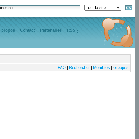
 propos
Contact
Partenaires
RSS
FAQ
|
Rechercher
|
Membres
|
Groupes
e