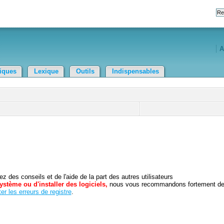
A
tiques
Lexique
Outils
Indispensables
 des conseils et de l'aide de la part des autres utilisateurs
ystème ou d'installer des logiciels,
nous vous recommandons fortement d
er les erreurs de registre
.