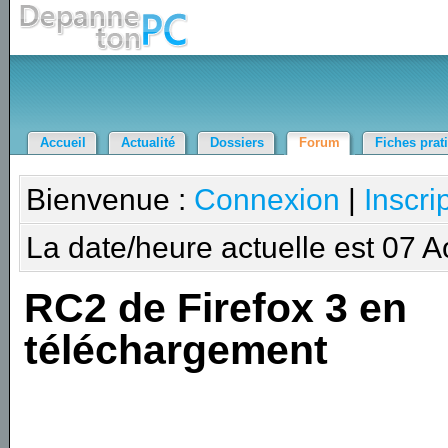
Accueil
Actualité
Dossiers
Forum
Fiches prat
Bienvenue :
Connexion
|
Inscri
La date/heure actuelle est 07 
RC2 de Firefox 3 en
téléchargement