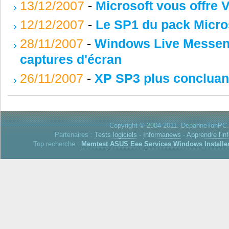
13/12/2007
-
Microsoft vous offre V
12/12/2007
-
Le SP1 du pack Micros
28/11/2007
-
Windows Live Messeng
captures d'écran
26/11/2007
-
XP SP3 plus concluant
Copyright © 2004-2011. DepanneTonPC. 
Partenaires :
Tests logiciels
-
Informanews
-
Apprendre l'in
Top recherche :
Memtest
ASUS Eee
Services Windows
Installe