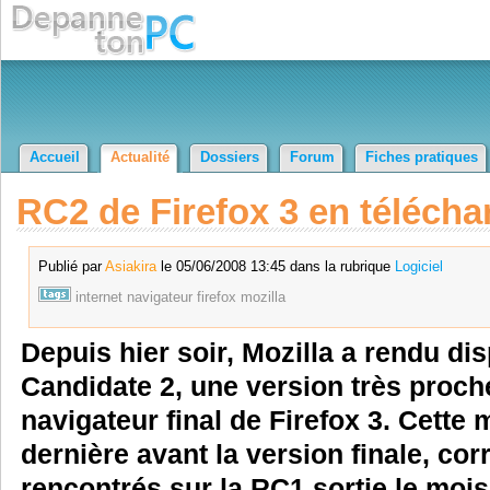
Accueil
Actualité
Dossiers
Forum
Fiches pratiques
RC2 de Firefox 3 en téléch
Publié par
Asiakira
le 05/06/2008 13:45 dans la rubrique
Logiciel
internet
navigateur
firefox
mozilla
Depuis hier soir, Mozilla a rendu di
Candidate 2, une version très proch
navigateur final de Firefox 3. Cette m
dernière avant la version finale, co
rencontrés sur la RC1 sortie le mois