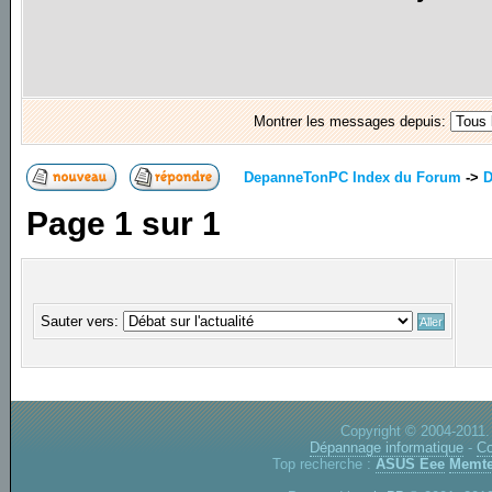
Montrer les messages depuis:
DepanneTonPC Index du Forum
->
D
Page
1
sur
1
Sauter vers:
Copyright © 2004-2011.
Dépannage informatique
-
Co
Top recherche :
ASUS Eee
Memte