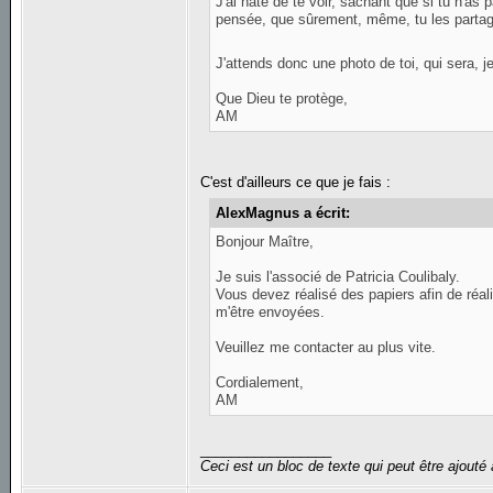
J'ai hâte de te voir, sachant que si tu n'
pensée, que sûrement, même, tu les parta
J'attends donc une photo de toi, qui sera, j
Que Dieu te protège,
AM
C'est d'ailleurs ce que je fais :
AlexMagnus a écrit:
Bonjour Maître,
Je suis l'associé de Patricia Coulibaly.
Vous devez réalisé des papiers afin de réali
m'être envoyées.
Veuillez me contacter au plus vite.
Cordialement,
AM
_________________
Ceci est un bloc de texte qui peut être ajout