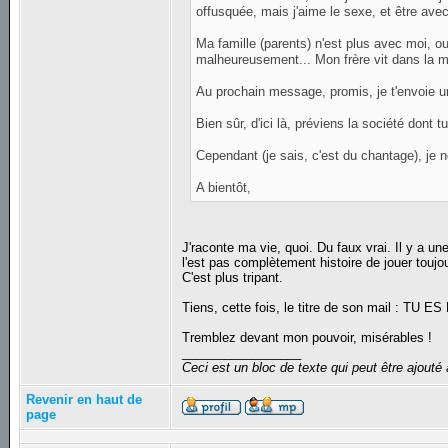
offusquée, mais j'aime le sexe, et être av
Ma famille (parents) n'est plus avec moi, ou p
malheureusement... Mon frère vit dans la mê
Au prochain message, promis, je t'envoie u
Bien sûr, d'ici là, préviens la société dont t
Cependant (je sais, c'est du chantage), je 
A bientôt,
J'raconte ma vie, quoi. Du faux vrai. Il y a une
l'est pas complètement histoire de jouer touj
C'est plus tripant.
Tiens, cette fois, le titre de son mail : T
Tremblez devant mon pouvoir, misérables !
_________________
Ceci est un bloc de texte qui peut être ajout
Revenir en haut de
page