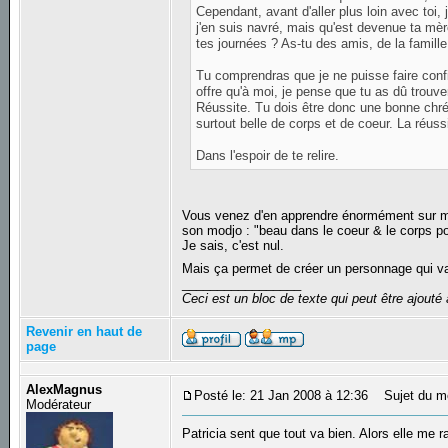
Cependant, avant d'aller plus loin avec toi, 
j'en suis navré, mais qu'est devenue ta mè
tes journées ? As-tu des amis, de la famille
Tu comprendras que je ne puisse faire confia
offre qu'à moi, je pense que tu as dû trou
Réussite. Tu dois être donc une bonne chrét
surtout belle de corps et de coeur. La réussit
Dans l'espoir de te relire.
Vous venez d'en apprendre énormément sur moi :
son modjo : "beau dans le coeur & le corps po
Je sais, c'est nul.
Mais ça permet de créer un personnage qui v
_________________
Ceci est un bloc de texte qui peut être ajout
Revenir en haut de
page
AlexMagnus
Posté le: 21 Jan 2008 à 12:36
Sujet du m
Modérateur
Patricia sent que tout va bien. Alors elle me r