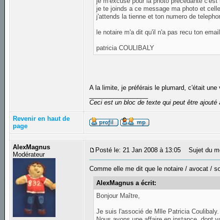
je m'excuse pour la photo precedante c'est 
je te joinds a ce message ma photo et cell
j'attends la tienne et ton numero de teleph
le notaire m'a dit qu'il n'a pas recu ton email
patricia COULIBALY
A la limite, je préférais le plumard, c'était un
_________________
Ceci est un bloc de texte qui peut être ajout
Revenir en haut de
page
AlexMagnus
Posté le: 21 Jan 2008 à 13:05
Sujet du m
Modérateur
Comme elle me dit que le notaire / avocat / sor
AlexMagnus a écrit:
Bonjour Maître,
Je suis l'associé de Mlle Patricia Coulibaly.
Nous avons une affaire en instance, dont v