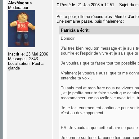
AlexMagnus
Posté le: 21 Jan 2008 à 12:51
Sujet du m
Modérateur
Petite peur, elle ne répond plus. Merde. J'ai t
Une semaine passe, puis finalement :
Patricia a écrit:
Bonsoir
J'ai tres bien reçu ton message et je suis 
sourrire et l'espoir de vivre et je sais que 
Inscrit le: 23 Mai 2006
Messages: 2843
Je voudrais que tu fasse tout ton possbile p
Localisation: Pool à
glande
Vraiment je voudrais aussi que tu me donne
entendre ta voix .
Tu sais moi et mon frere nous ne vivons pa
, et je profite pour te faire savoir que actul
recommencer une nouvelle vie avec toi si tu
Je te fais enormement confiance pour sortir
c'est au developpement .
PS: Je voudrais que cette affaire se passe d
Je compte sur toi et ta bonne foie pour nou