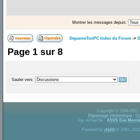
Montrer les messages depuis:
DepanneTonPC Index du Forum
->
D
Page
1
sur
8
Sauter vers:
Copyright © 2004-2011.
Dépannage informatique
-
Co
Top recherche :
ASUS Eee
Memte
Powered by
phpBB
© 2001, 2010