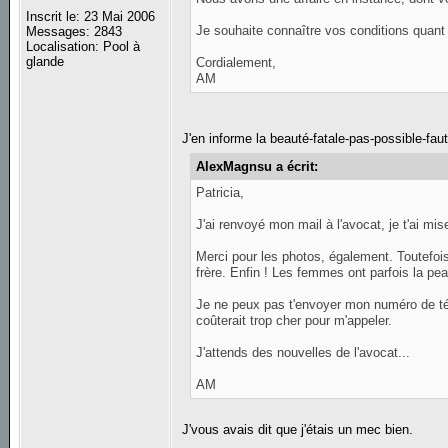
Inscrit le: 23 Mai 2006
Je souhaite connaître vos conditions quant 
Messages: 2843
Localisation: Pool à
glande
Cordialement,
AM
J'en informe la beauté-fatale-pas-possible-fau
AlexMagnsu a écrit:
Patricia,
J'ai renvoyé mon mail à l'avocat, je t'ai mis
Merci pour les photos, également. Toutefois
frère. Enfin ! Les femmes ont parfois la peau
Je ne peux pas t'envoyer mon numéro de télé
coûterait trop cher pour m'appeler.
J'attends des nouvelles de l'avocat...
AM
J'vous avais dit que j'étais un mec bien.
_________________