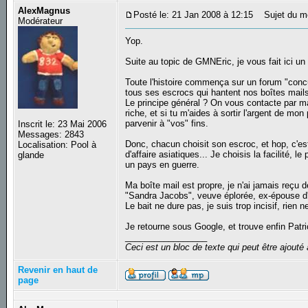
AlexMagnus
Posté le: 21 Jan 2008 à 12:15
Sujet du mes
Modérateur
Yop.
Suite au topic de GMNEric, je vous fait ici un
Toute l'histoire commença sur un forum "concur
tous ses escrocs qui hantent nos boîtes mail
Le principe général ? On vous contacte par ma
riche, et si tu m'aides à sortir l'argent de mo
parvenir à "vos" fins.
Inscrit le: 23 Mai 2006
Messages: 2843
Donc, chacun choisit son escroc, et hop, c'est 
Localisation: Pool à
d'affaire asiatiques... Je choisis la facilité, l
glande
un pays en guerre.
Ma boîte mail est propre, je n'ai jamais reçu 
"Sandra Jacobs", veuve éplorée, ex-épouse d'
Le bait ne dure pas, je suis trop incisif, rie
Je retourne sous Google, et trouve enfin Patric
_________________
Ceci est un bloc de texte qui peut être ajout
Revenir en haut de
page