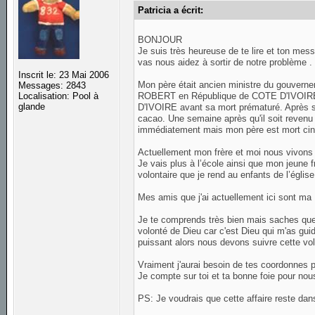
Patricia a écrit:
BONJOUR
Je suis très heureuse de te lire et ton mess
vas nous aidez à sortir de notre problème .
Inscrit le: 23 Mai 2006
Mon père était ancien ministre du gouver
Messages: 2843
ROBERT en République de COTE D'IVOIRE ens
Localisation: Pool à
glande
D'IVOIRE avant sa mort prématuré. Après son
cacao. Une semaine après qu'il soit revenu
immédiatement mais mon père est mort cinq
Actuellement mon frère et moi nous vivons 
Je vais plus à l’école ainsi que mon jeune 
volontaire que je rend au enfants de l’églis
Mes amis que j'ai actuellement ici sont ma B
Je te comprends très bien mais saches que m
volonté de Dieu car c'est Dieu qui m'as guide
puissant alors nous devons suivre cette vol
Vraiment j'aurai besoin de tes coordonnes p
Je compte sur toi et ta bonne foie pour nou
PS: Je voudrais que cette affaire reste dans 