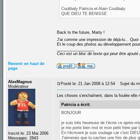
Coulibaly Patricia et Alain Coulibaly
QUE DIEU TE BENISSE
Back to the future, Marty !
J'ai comme une impression de déjà-lu... Quoi q
Et le coup des photos au développement pour l
_________________
Ceci est un bloc de texte qui peut être ajout
Revenir en haut de
page
AlexMagnus
Posté le: 21 Jan 2008 à 12:54
Sujet du m
Modérateur
Les choses s'enchaînent, dans la foulée e
Patricia a écrit:
BONJOUR
je suis très heureuse de t'écrie ce apres-mid
je me porte bien moi et mon petit frère par 
En t'écrivent je suis soulage car c'est DIEU
Inscrit le: 23 Mai 2006
J'aimerais que tu saches une fois de plus 
Messages: 2843