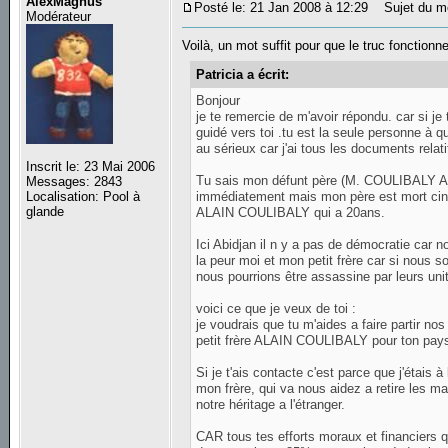
AlexMagnus
Posté le: 21 Jan 2008 à 12:29
Sujet du m
Modérateur
Voilà, un mot suffit pour que le truc fonctionn
Patricia a écrit:
Bonjour
je te remercie de m'avoir répondu. car si je
guidé vers toi .tu est la seule personne à q
au sérieux car j'ai tous les documents relati
Inscrit le: 23 Mai 2006
Tu sais mon défunt père (M. COULIBALY A
Messages: 2843
immédiatement mais mon père est mort cinq
Localisation: Pool à
glande
ALAIN COULIBALY qui a 20ans.
Ici Abidjan il n y a pas de démocratie car
la peur moi et mon petit frère car si nous 
nous pourrions être assassine par leurs unit
voici ce que je veux de toi :
je voudrais que tu m'aides a faire partir n
petit frère ALAIN COULIBALY pour ton pays 
Si je t'ais contacte c'est parce que j'étais 
mon frère, qui va nous aidez a retire les ma
notre héritage a l'étranger.
CAR tous tes efforts moraux et financiers q