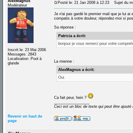
AlexMagnus
Posté le: 21 Jan 2008 à 12:23
Sujet du m
Modérateur
Je n'ai pas gardé le premier mail que je lui ai
compatis à votre douleur, répondez-moi si pos
Sa réponse :
Patricia a écrit:
bonjour je vous remerci pour votre comprehe
Inscrit le: 23 Mai 2006
Messages: 2843
Localisation: Pool à
La mienne :
glande
AlexMagnus a écrit:
Oui.
Ca fait peur, hein ?
_________________
Ceci est un bloc de texte qui peut être ajout
Revenir en haut de
page