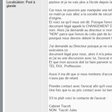
pasteur et je ne vais plus a l'école depuis
Localisation: Pool à
glande
Car nous ne pouvons pas manipuler une te
se matin je suis allez a la société de sécur
d’origine.
Et voici se qu’il nous ont dit; Puisque l'env
document légal appelé le CHANGEMENT DE 
nom. Alors j'ai demandé au directeur si mo
"NON" parce que l'envoi du colis part de la 
pourquoi nous devons obtenir le document lé
J'ai demandé au Directeur puisque je ne conn
exécutera ce
document légal pour nous, alors il m'a prés
et j'ai eu une discussion avec lui, l'avocat 
Et que mon associe doit lui faire parvenir
TEL FAX, Proffession .
Aussi il ma dit que si nous tombons d’accor
n’aura pas de retard.
Prendre contact avec l'avocat afin qu'il vou
Une fois que tu as pris contact avec lui tie
S'il te plaît voici le contacte de l'avocat :
Cabinet Tiacoh
NOM: Tiacoh Jules