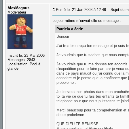
AlexMagnus
Posté le: 21 Jan 2008 à 12:46
Sujet du m
Modérateur
Le jour même m'envoit-elle ce message :
Patricia a écrit:
Bonsoir
J'ai tres bien reçu ton message et je suis tr
Je voudrais que tu saches que nous compto
Inscrit le: 23 Mai 2006
Messages: 2843
Je voudrais que tu me donnes ton accords po
Localisation: Pool à
glande
d'expedition pour te faire part car je veux q
dans ce pays maudit ou j'ai connu que la mi
connaitre et je pense que la confiance que j'
probeleme .
Je t'enverai nos photos dans mon prochaihn
toi ta vie ce que tu fais tes enfants ta fam
telephone pour que nous puissosns te joind
Merci beaucoup pour ta comprehension et s
de ce probeleme .
QUE DIEU TE BENISSE
Mamie coulibaly et Alain coulibaly