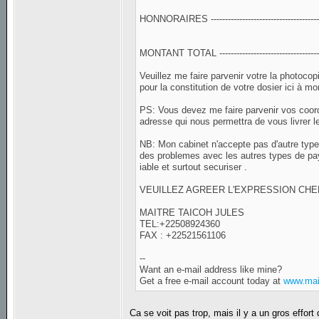
HONNORAIRES ---------------------------------------
MONTANT TOTAL ----------------------------------
Veuillez me faire parvenir votre la photocop
pour la constitution de votre dosier ici à mo
PS: Vous devez me faire parvenir vos coordo
adresse qui nous permettra de vous livrer le
NB: Mon cabinet n'accepte pas d'autre ty
des problemes avec les autres types de paye
iable et surtout securiser .
VEUILLEZ AGREER L'EXPRESSION CH
MAITRE TAICOH JULES
TEL:+22508924360
FAX : +22521561106
--
Want an e-mail address like mine?
Get a free e-mail account today at
www.mai
Ca se voit pas trop, mais il y a un gros effort