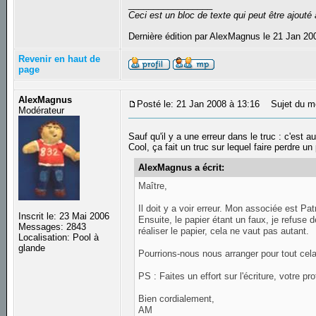
_________________
Ceci est un bloc de texte qui peut être ajout
Dernière édition par AlexMagnus le 21 Jan 200
Revenir en haut de
page
AlexMagnus
Posté le: 21 Jan 2008 à 13:16
Sujet du m
Modérateur
Sauf qu'il y a une erreur dans le truc : c'es
Cool, ça fait un truc sur lequel faire perdre un
AlexMagnus a écrit:
Maître,
Il doit y a voir erreur. Mon associée est Pa
Inscrit le: 23 Mai 2006
Ensuite, le papier étant un faux, je refuse
Messages: 2843
réaliser le papier, cela ne vaut pas autant.
Localisation: Pool à
glande
Pourrions-nous nous arranger pour tout cel
PS : Faites un effort sur l'écriture, votre pr
Bien cordialement,
AM