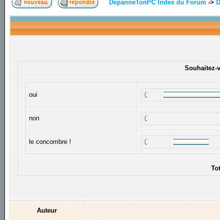
DepanneTonPC Index du Forum
->
D
Souhaitez-vo
oui
non
le concombre !
To
Auteur