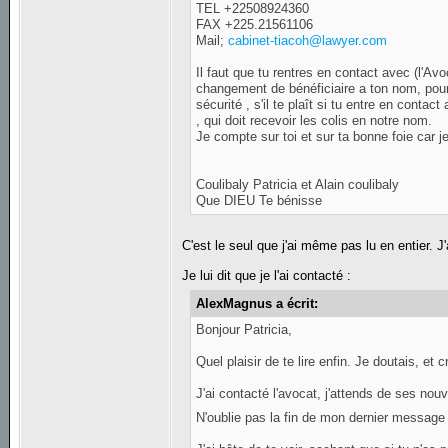
TEL +22508924360
FAX +225.21561106
Mail;
cabinet-tiacoh@lawyer.com
Il faut que tu rentres en contact avec (l'Av
changement de bénéficiaire a ton nom, pour f
sécurité , s'il te plaît si tu entre en contac
, qui doit recevoir les colis en notre nom.
Je compte sur toi et sur ta bonne foie car je 
Coulibaly Patricia et Alain coulibaly
Que DIEU Te bénisse
C'est le seul que j'ai même pas lu en entier. J'
Je lui dit que je l'ai contacté :
AlexMagnus a écrit:
Bonjour Patricia,
Quel plaisir de te lire enfin. Je doutais, e
J'ai contacté l'avocat, j'attends de ses nouv
N'oublie pas la fin de mon dernier message :