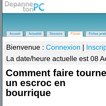
Accueil
Actualité
Dossiers
Forum
Fiches prat
Bienvenue :
Connexion
|
Inscri
La date/heure actuelle est 08 
Comment faire tourne
un escroc en
bourrique