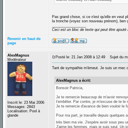
Pas grand chose, si ce n'est qu'elle en veut p
la tronche (voyez son nouveau prénom), ben ça
_________________
Ceci est un bloc de texte qui peut être ajout
Revenir en haut de
page
AlexMagnus
Posté le: 21 Jan 2008 à 12:49
Sujet du m
Modérateur
Tant de sympathie m'émeut. Je suis un mec co
AlexMagnus a écrit:
Bonsoir Patricia,
Je te remercie beaucoup de m'avoir renvoyé
t'embêter. Par contre, je m'excuse de te l
Inscrit le: 23 Mai 2006
Je te remercie d'avance de bien vouloir le fa
Messages: 2843
Localisation: Pool à
Pour ma part, je travaille depuis quelques a
glande
très bien ma vie. J'espère avoir sous peu u
J'aime les femmes, mais je suis seul. Un jou