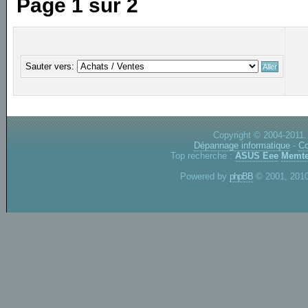
Page
1
sur
2
Sauter vers:
Copyright © 2004-2011.
Dépannage informatique
-
Co
Top recherche :
ASUS Eee
Memte
Powered by
phpBB
© 2001, 2010