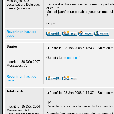
Messages: 593
Ben c'est à dire que pour le moment à part al
Localisation: Belgique,
et cs..^^
namur (andenne).
Mais si j'achète un portable, jveux un truc qui
2.
_________________
Glups
Revenir en haut de
page
Squier
Posté le: 03 Jan 2008 à 13:43
Sujet du m
Que dis-tu de
celui-ci
?
Inscrit le: 30 Déc 2007
Messages: 73
Revenir en haut de
page
Adribreizh
Posté le: 03 Jan 2008 à 14:37
Sujet du m
HP....
Regarde du coté de chez acer ils font des bon
Inscrit le: 15 Déc 2004
Messages: 891
Regarde également chez materiel.net surcouf 