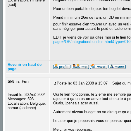
Localisation: Finistere
[sud]
Pour un bon portable de jeux ton bugdet devra
Prend minimum 2Go de ram, un DD en minimum 5
pour finir essaye d'en trouver un avec un vrai
sans négliger pour autant le poid et l'autonomie
EDIT je viens de voir sa dites moi si le lien f
page=/OP/integration/bundles.html&type=010
_________________
Revenir en haut de
page
Sk8_is_Fun
Posté le: 03 Jan 2008 à 15:07
Sujet du m
Oui le lien fonctionne, le 2 eme me semble pa
Inscrit le: 30 Aoû 2004
rajouter à ça un os on arrive tout de suite à p
Messages: 593
Ouais, jpensais acer aussi..
Localisation: Belgique,
namur (andenne).
Autrement niveau budget on va dire que ça a p
Le acer que je proposais vous en pensez quo
Merci pr vos réponses.