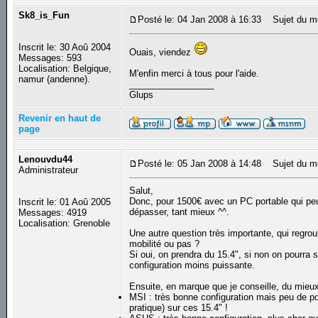
Sk8_is_Fun
Posté le: 04 Jan 2008 à 16:33
Sujet du m
Inscrit le: 30 Aoû 2004
Ouais, viendez
Messages: 593
Localisation: Belgique,
M'enfin merci à tous pour l'aide.
namur (andenne).
_________________
Glups
Revenir en haut de
page
Lenouvdu44
Posté le: 05 Jan 2008 à 14:48
Sujet du m
Administrateur
Salut,
Donc, pour 1500€ avec un PC portable qui peut
Inscrit le: 01 Aoû 2005
dépasser, tant mieux ^^.
Messages: 4919
Localisation: Grenoble
Une autre question très importante, qui regroupe
mobilité ou pas ?
Si oui, on prendra du 15.4", si non on pourra
configuration moins puissante.
Ensuite, en marque que je conseille, du mieux 
MSI : très bonne configuration mais peu de por
pratique) sur ces 15.4" !