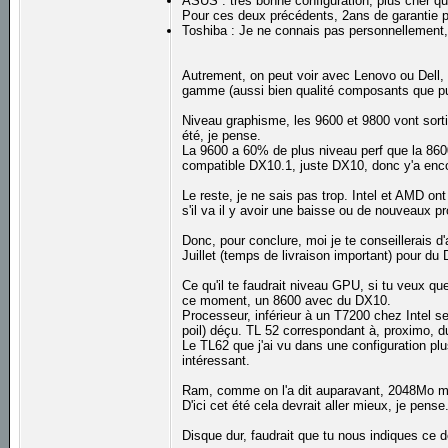
ASUS : très bonne configuration, plus cher q
Pour ces deux précédents, 2ans de garantie pa
Toshiba : Je ne connais pas personnellement, 
Autrement, on peut voir avec Lenovo ou Dell, 
gamme (aussi bien qualité composants que pui
Niveau graphisme, les 9600 et 9800 vont sorti
été, je pense.
La 9600 a 60% de plus niveau perf que la 86
compatible DX10.1, juste DX10, donc y'a enco
Le reste, je ne sais pas trop. Intel et AMD on
s'il va il y avoir une baisse ou de nouveaux pr
Donc, pour conclure, moi je te conseillerais 
Juillet (temps de livraison important) pour du
Ce qu'il te faudrait niveau GPU, si tu veux qu
ce moment, un 8600 avec du DX10.
Processeur, inférieur à un T7200 chez Intel ser
poil) déçu. TL 52 correspondant à, proximo, 
Le TL62 que j'ai vu dans une configuration plu
intéressant.
Ram, comme on l'a dit auparavant, 2048Mo min
D'ici cet été cela devrait aller mieux, je pense
Disque dur, faudrait que tu nous indiques ce d