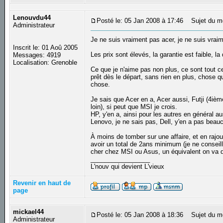
Lenouvdu44
Posté le: 05 Jan 2008 à 17:46
Sujet du m
Administrateur
Je ne suis vraiment pas acer, je ne suis vrai
Inscrit le: 01 Aoû 2005
Les prix sont élevés, la garantie est faible, la 
Messages: 4919
Localisation: Grenoble
Ce que je n'aime pas non plus, ce sont tout c
prêt dès le départ, sans rien en plus, chose q
chose.
Je sais que Acer en a, Acer aussi, Futji (4iè
loin), si peut que MSI je crois.
HP, y'en a, ainsi pour les autres en général au
Lenovo, je ne sais pas, Dell, y'en a pas beau
À moins de tomber sur une affaire, et en rajout
avoir un total de 2ans minimum (je ne consei
cher chez MSI ou Asus, un équivalent on va d
_________________
L'nouv qui devient L'vieux
Revenir en haut de
page
mickael44
Posté le: 05 Jan 2008 à 18:36
Sujet du m
Administrateur