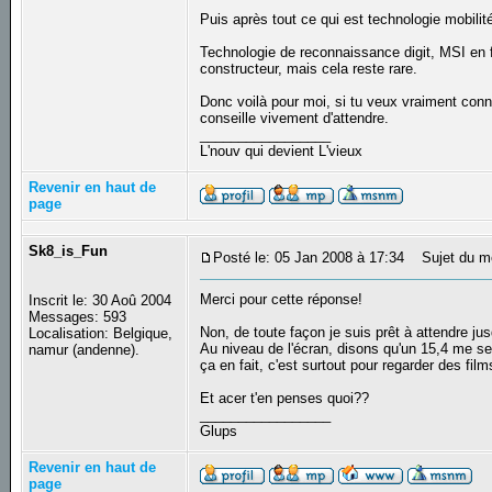
Puis après tout ce qui est technologie mobilité
Technologie de reconnaissance digit, MSI en fa
constructeur, mais cela reste rare.
Donc voilà pour moi, si tu veux vraiment conna
conseille vivement d'attendre.
_________________
L'nouv qui devient L'vieux
Revenir en haut de
page
Sk8_is_Fun
Posté le: 05 Jan 2008 à 17:34
Sujet du m
Merci pour cette réponse!
Inscrit le: 30 Aoû 2004
Messages: 593
Non, de toute façon je suis prêt à attendre jus
Localisation: Belgique,
Au niveau de l'écran, disons qu'un 15,4 me se
namur (andenne).
ça en fait, c'est surtout pour regarder des films
Et acer t'en penses quoi??
_________________
Glups
Revenir en haut de
page