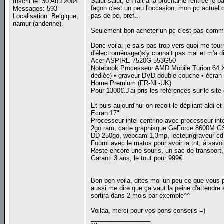
Salut salut, en fait à la prochaine rentrée je 
Inscrit le: 30 Aoû 2004
façon c'est un peu l'occasion, mon pc actuel
Messages: 593
pas de pc, bref..
Localisation: Belgique,
namur (andenne).
Seulement bon acheter un pc c'est pas comm
Donc voila, je sais pas trop vers quoi me tou
d'électroménager)s'y connait pas mal et m'a di
Acer ASPIRE 7520G-553G50
Notebook Processeur AMD Mobile Turion 64 
dédiée) • graveur DVD double couche • écran 
Home Premium (FR-NL-UK)
Pour 1300€.J'ai pris les références sur le site
Et puis aujourd'hui on recoit le dépliant aldi 
Ecran 17"
Processeur intel centrino avec processeur int
2go ram, carte graphisque GeForce 8600M G
DD 250go, webcam 1,3mp, lecteur/graveur cd
Fourni avec le matos pour avoir la tnt, à sav
Reste encore une souris, un sac de transport, 
Garanti 3 ans, le tout pour 999€.
Bon ben voila, dites moi un peu ce que vous p
aussi me dire que ça vaut la peine d'attendre 
sortira dans 2 mois par exemple^^
Voilaa, merci pour vos bons conseils =)
_________________