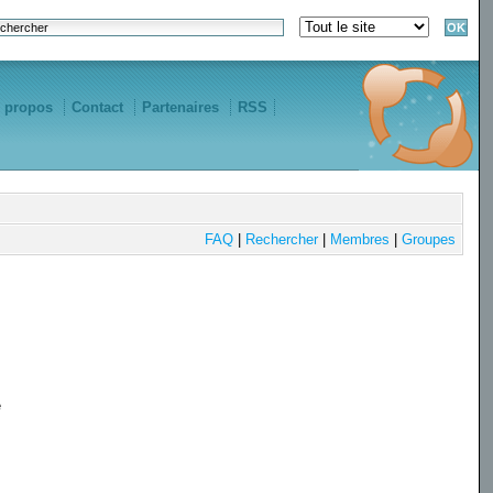
 propos
Contact
Partenaires
RSS
FAQ
|
Rechercher
|
Membres
|
Groupes
e