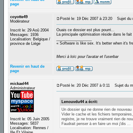
page
coyotte49
Posté le: 19 Déc 2007 à 23:20
Sujet du 
Modérateur
Ouais ce dossier est plus pourri...
Inscrit le: 29 Aoû 2004
La principale optimisation réside dans le fait
Messages: 1936
_________________
Localisation: Belgique /
« Software is like sex. It's better when it's f
province de Liège
Merci à loïc pour l'avatar et l'userbar
Revenir en haut de
page
mickael44
Posté le: 20 Déc 2007 à 0:11
Sujet du m
Administrateur
Lenouvdu44 a écrit:
Un dossier qui ne donne rien de nouveau 
Vider le cache et les fichiers temporaire
Inscrit le: 05 Juin 2005
registre, je ne trouve vraiment rien de n
Messages: 5837
Faudrait penser à en faire un moi j'dis ...
Localisation: Rennes /
Ille Et Vilaine