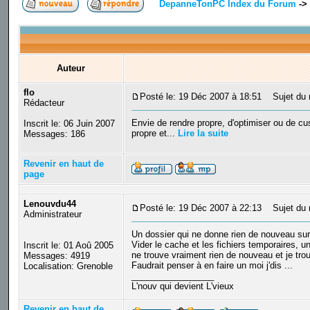
DepanneTonPC Index du Forum
->
Auteur
flo
Posté le: 19 Déc 2007 à 18:51
Sujet du 
Rédacteur
Envie de rendre propre, d'optimiser ou de cu
Inscrit le: 06 Juin 2007
propre et...
Lire la suite
Messages: 186
Revenir en haut de
page
Lenouvdu44
Posté le: 19 Déc 2007 à 22:13
Sujet du 
Administrateur
Un dossier qui ne donne rien de nouveau sur
Vider le cache et les fichiers temporaires, 
Inscrit le: 01 Aoû 2005
ne trouve vraiment rien de nouveau et je tr
Messages: 4919
Faudrait penser à en faire un moi j'dis ...
Localisation: Grenoble
_________________
L'nouv qui devient L'vieux
Revenir en haut de