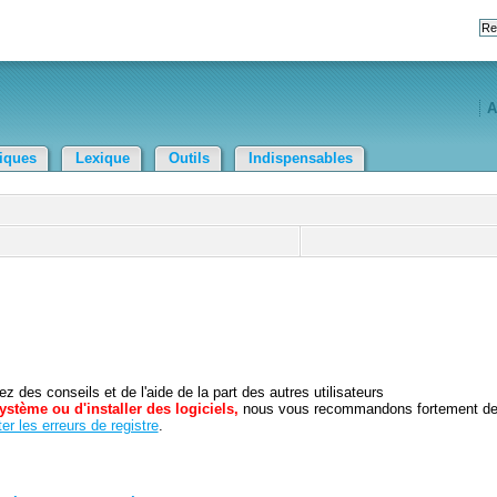
A
tiques
Lexique
Outils
Indispensables
 des conseils et de l'aide de la part des autres utilisateurs
ystème ou d'installer des logiciels,
nous vous recommandons fortement d
er les erreurs de registre
.