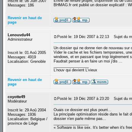
Envie de rendre propre, d'optimiser ou de cus
Inscrit le: 06 Juin 2007
BHMAG.fr ont publié un dossier explicatif : 
Messages: 186
Revenir en haut de
page
Lenouvdu44
Posté le: 19 Déc 2007 à 22:13
Sujet du m
Administrateur
Un dossier qui ne donne rien de nouveau sur 
Vider le cache et les fichiers temporaires, u
Inscrit le: 01 Aoû 2005
windows, et en passant que trop légèrement su
Messages: 4919
Faudrait penser à en faire un moi j'dis ...
Localisation: Grenoble
_________________
L'nouv qui devient L'vieux
Revenir en haut de
page
coyotte49
Posté le: 19 Déc 2007 à 23:20
Sujet du m
Modérateur
Ouais ce dossier est plus pourri...
Inscrit le: 29 Aoû 2004
La principale optimisation réside dans le fait 
Messages: 1936
dossier n'en parle même pas...
Localisation: Belgique /
_________________
province de Liège
« Software is like sex. It's better when it's fre