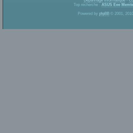
Dépannage informatique
-
Co
Top recherche :
ASUS Eee
Memte
Powered by
phpBB
© 2001, 2010