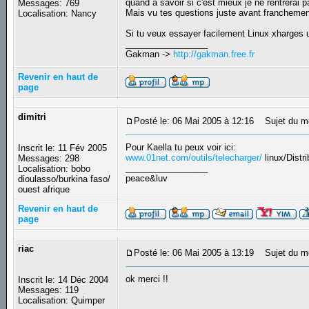
quand à savoir si c'est mieux je ne rentrerai 
Messages: 769
Mais vu tes questions juste avant franchemen
Localisation: Nancy
Si tu veux essayer facilement Linux xharges u
_________________
Gakman ->
http://gakman.free.fr
Revenir en haut de
page
dimitri
Posté le: 06 Mai 2005 à 12:16
Sujet du m
Pour Kaella tu peux voir ici:
Inscrit le: 11 Fév 2005
www.01net.com/outils/telecharger/
linux/Distri
Messages: 298
_________________
Localisation: bobo
peace&luv
dioulasso/burkina faso/
ouest afrique
Revenir en haut de
page
riac
Posté le: 06 Mai 2005 à 13:19
Sujet du m
ok merci !!
Inscrit le: 14 Déc 2004
Messages: 119
Localisation: Quimper