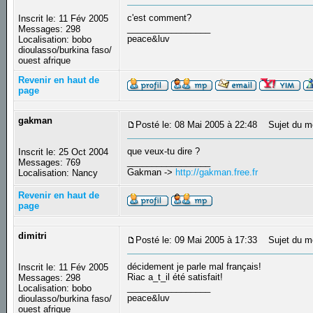
c'est comment?
Inscrit le: 11 Fév 2005
_________________
Messages: 298
peace&luv
Localisation: bobo
dioulasso/burkina faso/
ouest afrique
Revenir en haut de
page
gakman
Posté le: 08 Mai 2005 à 22:48
Sujet du m
que veux-tu dire ?
Inscrit le: 25 Oct 2004
_________________
Messages: 769
Gakman ->
http://gakman.free.fr
Localisation: Nancy
Revenir en haut de
page
dimitri
Posté le: 09 Mai 2005 à 17:33
Sujet du m
décidement je parle mal français!
Inscrit le: 11 Fév 2005
Riac a_t_il été satisfait!
Messages: 298
_________________
Localisation: bobo
peace&luv
dioulasso/burkina faso/
ouest afrique