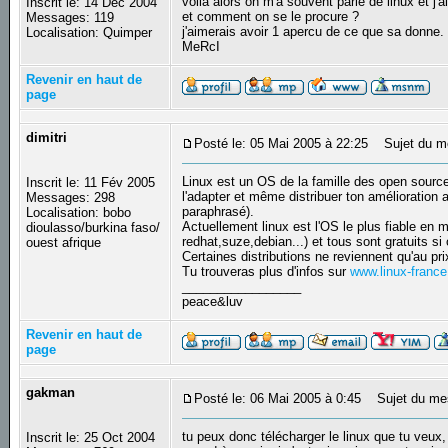
voila alors on m'a souvent parlé de linux et j
Inscrit le: 14 Déc 2004
et comment on se le procure ?
Messages: 119
j'aimerais avoir 1 apercu de ce que sa donne.
Localisation: Quimper
MeRcI
Revenir en haut de
page
dimitri
Posté le: 05 Mai 2005 à 22:25
Sujet du m
Linux est un OS de la famille des open source
Inscrit le: 11 Fév 2005
l'adapter et même distribuer ton amélioration 
Messages: 298
paraphrasé).
Localisation: bobo
Actuellement linux est l'OS le plus fiable en m
dioulasso/burkina faso/
redhat,suze,debian...) et tous sont gratuits 
ouest afrique
Certaines distributions ne reviennent qu'au pr
Tu trouveras plus d'infos sur
www.linux-france
_________________
peace&luv
Revenir en haut de
page
gakman
Posté le: 06 Mai 2005 à 0:45
Sujet du me
tu peux donc télécharger le linux que tu veux, l
Inscrit le: 25 Oct 2004