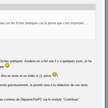
peu sur les fiches pratiques car je pense que c'est important ...
ches pratiques. Asiakira en a fini une il y a quelques jours, je l'ai
igne
 être en texte et en vidéo si j'y arrive
)
donné gracieusement, la priorité sera à la rédaction de ces tests.
er au contenu de DépanneTonPC via le module "Contribuer".