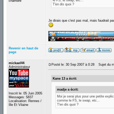
le FS, le swap, etc...
chambre
T'en dis quoi ?
Je dirais que c'est pas mal, mais faudrait pa
_________________
Revenir en haut de
page
mickael44
Posté le: 30 Sep 2007 à 0:28
Sujet du m
Administrateur
Kane 13 a écrit:
madje a écrit:
Inscrit le: 05 Juin 2005
Moi je serai plus pour une petite expl
Messages: 5837
comme le FS, le swap, etc...
Localisation: Rennes /
T'en dis quoi ?
Ille Et Vilaine