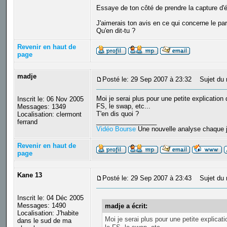
Essaye de ton côté de prendre la capture d'éc
J'aimerais ton avis en ce qui concerne le par
Qu'en dit-tu ?
Revenir en haut de
page
madje
Posté le: 29 Sep 2007 à 23:32
Sujet du 
Moi je serai plus pour une petite explicatio
Inscrit le: 06 Nov 2005
FS, le swap, etc...
Messages: 1349
T'en dis quoi ?
Localisation: clermont
_________________
ferrand
Vidéo Bourse
Une nouvelle analyse chaque j
Revenir en haut de
page
Kane 13
Posté le: 29 Sep 2007 à 23:43
Sujet du 
Inscrit le: 04 Déc 2005
Messages: 1490
madje a écrit:
Localisation: J'habite
Moi je serai plus pour une petite explica
dans le sud de ma