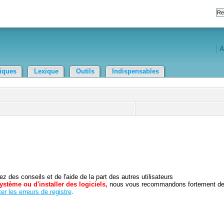
A
tiques
Lexique
Outils
Indispensables
 des conseils et de l'aide de la part des autres utilisateurs
ystème ou d'installer des logiciels,
nous vous recommandons fortement d
er les erreurs de registre
.