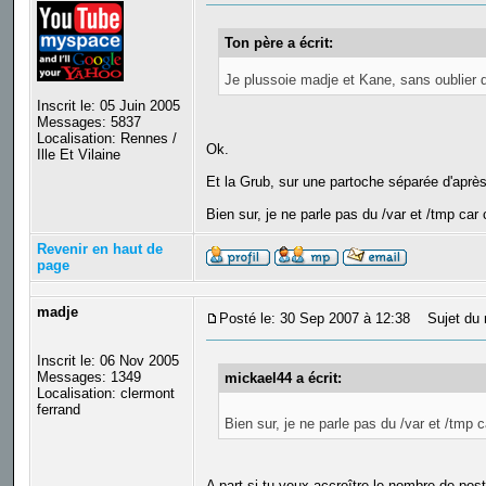
Ton père a écrit:
Je plussoie madje et Kane, sans oublier d
Inscrit le: 05 Juin 2005
Messages: 5837
Localisation: Rennes /
Ok.
Ille Et Vilaine
Et la Grub, sur une partoche séparée d'après
Bien sur, je ne parle pas du /var et /tmp car c
Revenir en haut de
page
madje
Posté le: 30 Sep 2007 à 12:38
Sujet du 
Inscrit le: 06 Nov 2005
Messages: 1349
mickael44 a écrit:
Localisation: clermont
ferrand
Bien sur, je ne parle pas du /var et /tmp ca
A part si tu veux accroître le nombre de pos