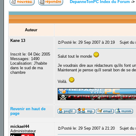
DepanneTonPC Index du Forum
->
Auteur
Kane 13
Posté le: 29 Sep 2007 à 20:19
Sujet du m
Inscrit le: 04 Déc 2005
Salut tout le monde
Messages: 1490
Localisation: J'habite
Je voudrais dire aux rédacteurs qu'ils font un
dans le sud de ma
Maintenant je pense qu'il serait bon de se de
chambre
Voilà.
_________________
Revenir en haut de
page
mickael44
Posté le: 29 Sep 2007 à 21:20
Sujet du m
Administrateur