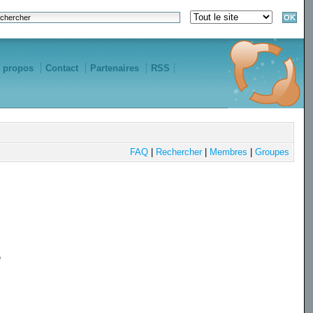
 propos
Contact
Partenaires
RSS
FAQ
|
Rechercher
|
Membres
|
Groupes
e