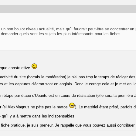
 un bon boulot niveau actualité, mais qu'il faudrait peut-être se concentrer un 
 demander quels sont les sujets les plus intéressants pour les fiches ...
arque constructive
tivité du site (hormis la modération) je n'ai pas trop le temps de rédiger des fi
es et les captures d'écran sont en anglais. Donc je corrige cela et je met en l
ion étape par étape d'Ubuntu est en cours de réalisation (elle sera la première à
ver (si AlexMagnus ne pète pas le matos
). Le matériel étant prêté, parfois 
ce qu'il y a à mettre dans les indispensables.
 fiche pratique, je suis preneur. Je rappelle que vous pouvez aussi contribu