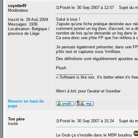
coyotte49
Posté le: 30 Sep 2007 à 12:57
Sujet du m
Modérateur
Salut à tous !
Inscrit le: 29 Aoû 2004
J'ajoute qu'une fiche pratique destinée aux n
Messages: 1936
comment poster un log (bon, d'accord, on a dé
Localisation: Belgique /
nombre de fois qu'on demande un log dans le
province de Liège
Ca sera donc une p'tite FP que l'on refilera 
Je pensais également présenter, dans une FP
p'tits test et captures sous VmWare.
Des définitions sont régulièrement ajoutées a
Plush
_________________
« Software is like sex. It's better when it's fre
Merci à loïc pour l'avatar et l'userbar
Revenir en haut de
page
Ton père
Posté le: 30 Sep 2007 à 15:24
Sujet du m
Invité
Le Grub ça s'installe dans le MBR boudiou