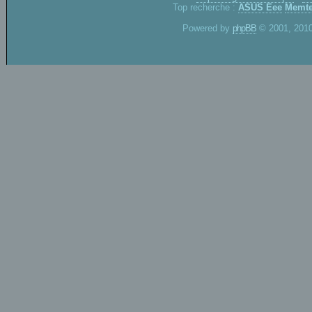
Top recherche :
ASUS Eee
Memte
Powered by
phpBB
© 2001, 2010