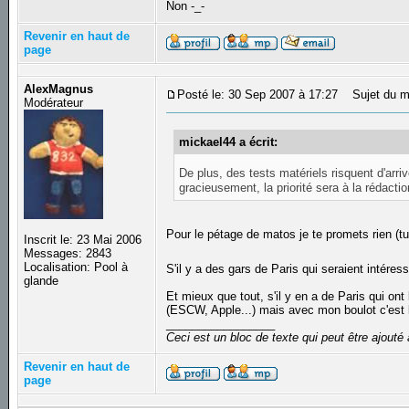
Non -_-
Revenir en haut de
page
AlexMagnus
Posté le: 30 Sep 2007 à 17:27
Sujet du me
Modérateur
mickael44 a écrit:
De plus, des tests matériels risquent d'arr
gracieusement, la priorité sera à la rédacti
Pour le pétage de matos je te promets rien (tu 
Inscrit le: 23 Mai 2006
Messages: 2843
Localisation: Pool à
S'il y a des gars de Paris qui seraient intér
glande
Et mieux que tout, s'il y en a de Paris qui ont 
(ESCW, Apple...) mais avec mon boulot c'est le
_________________
Ceci est un bloc de texte qui peut être ajout
Revenir en haut de
page