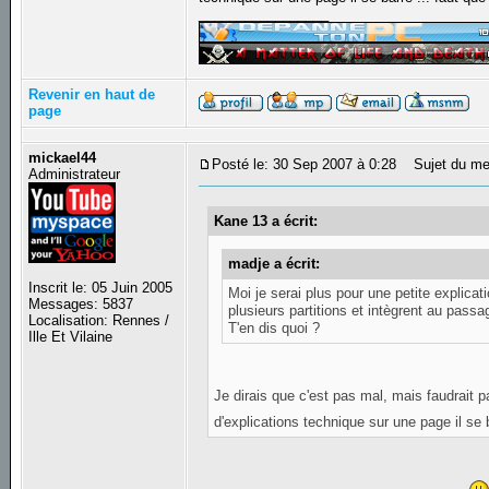
_________________
Revenir en haut de
page
mickael44
Posté le: 30 Sep 2007 à 0:28
Sujet du me
Administrateur
Kane 13 a écrit:
madje a écrit:
Inscrit le: 05 Juin 2005
Moi je serai plus pour une petite explic
Messages: 5837
plusieurs partitions et intègrent au pass
Localisation: Rennes /
T'en dis quoi ?
Ille Et Vilaine
Je dirais que c'est pas mal, mais faudrait 
d'explications technique sur une page il se 