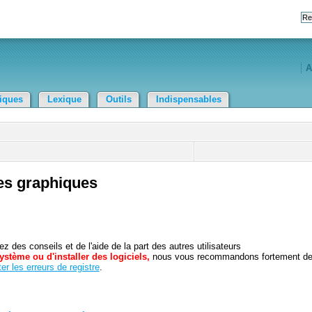
A
tiques
Lexique
Outils
Indispensables
es graphiques
 des conseils et de l'aide de la part des autres utilisateurs
ystème ou d'installer des logiciels,
nous vous recommandons fortement d
er les erreurs de registre
.