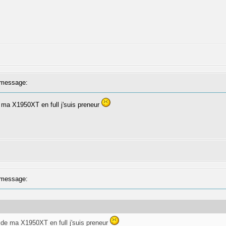
message:
de ma X1950XT en full j'suis preneur
message:
ne de ma X1950XT en full j'suis preneur