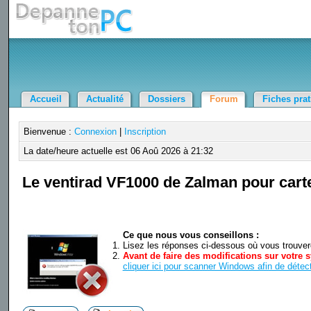
Accueil
Actualité
Dossiers
Forum
Fiches pra
Bienvenue :
Connexion
|
Inscription
La date/heure actuelle est 06 Aoû 2026 à 21:32
Le ventirad VF1000 de Zalman pour cart
Ce que nous vous conseillons :
Lisez les réponses ci-dessous où vous trouverez
Avant de faire des modifications sur votre s
cliquer ici pour scanner Windows afin de détect