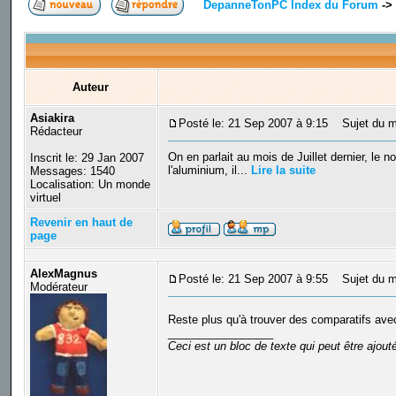
DepanneTonPC Index du Forum
->
Auteur
Asiakira
Posté le: 21 Sep 2007 à 9:15
Sujet du me
Rédacteur
On en parlait au mois de Juillet dernier, l
Inscrit le: 29 Jan 2007
l'aluminium, il...
Lire la suite
Messages: 1540
Localisation: Un monde
virtuel
Revenir en haut de
page
AlexMagnus
Posté le: 21 Sep 2007 à 9:55
Sujet du m
Modérateur
Reste plus qu'à trouver des comparatifs av
_________________
Ceci est un bloc de texte qui peut être ajou