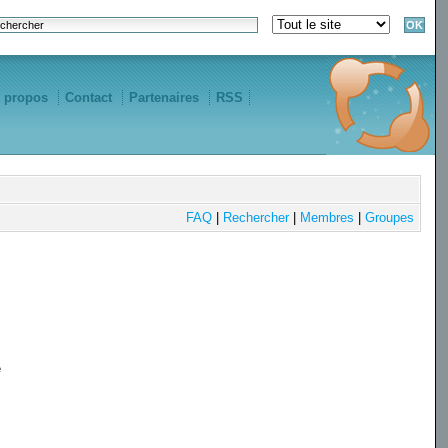
 propos
Contact
Partenaires
RSS
FAQ
|
Rechercher
|
Membres
|
Groupes
e