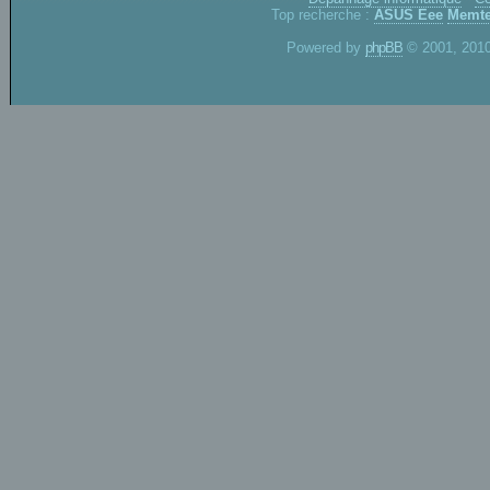
Top recherche :
ASUS Eee
Memte
Powered by
phpBB
© 2001, 2010