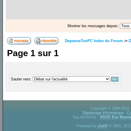
Montrer les messages depuis:
DepanneTonPC Index du Forum
->
D
Page
1
sur
1
Sauter vers:
Copyright © 2004-2011.
Dépannage informatique
-
Co
Top recherche :
ASUS Eee
Memte
Powered by
phpBB
© 2001, 2010