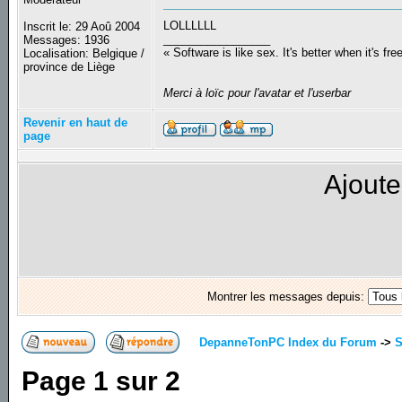
LOLLLLLL
Inscrit le: 29 Aoû 2004
_________________
Messages: 1936
« Software is like sex. It's better when it's fre
Localisation: Belgique /
province de Liège
Merci à loïc pour l'avatar et l'userbar
Revenir en haut de
page
Ajoute
Montrer les messages depuis:
DepanneTonPC Index du Forum
->
S
Page
1
sur
2