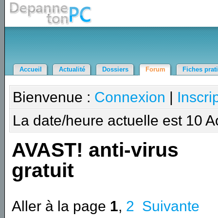
Accueil
Actualité
Dossiers
Forum
Fiches prat
Bienvenue :
Connexion
|
Inscri
La date/heure actuelle est 10 
AVAST! anti-virus
gratuit
Aller à la page
1
,
2
Suivante