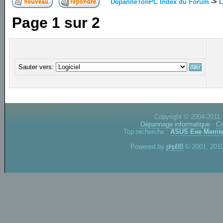
DepanneTonPC Index du Forum
->
L
Page
1
sur
2
Sauter vers:
Copyright © 2004-2011.
Dépannage informatique
-
Co
Top recherche :
ASUS Eee
Memte
Powered by
phpBB
© 2001, 2010