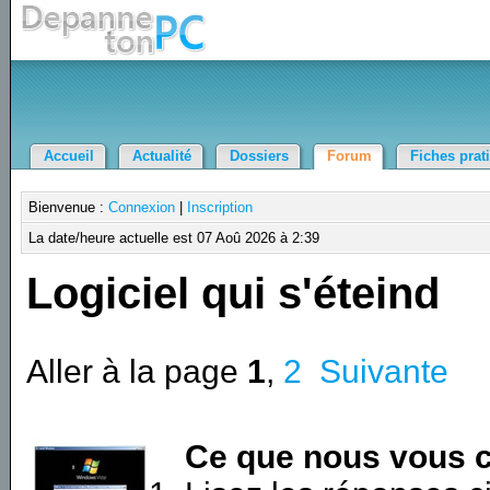
Accueil
Actualité
Dossiers
Forum
Fiches prat
Bienvenue :
Connexion
|
Inscription
La date/heure actuelle est 07 Aoû 2026 à 2:39
Logiciel qui s'éteind
Aller à la page
1
,
2
Suivante
Ce que nous vous c