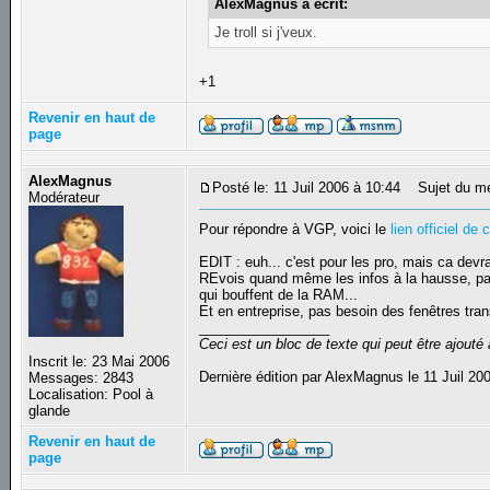
AlexMagnus a écrit:
Je troll si j'veux.
+1
Revenir en haut de
page
AlexMagnus
Posté le: 11 Juil 2006 à 10:44
Sujet du m
Modérateur
Pour répondre à VGP, voici le
lien officiel de 
EDIT : euh... c'est pour les pro, mais ca devra
REvois quand même les infos à la hausse, parc
qui bouffent de la RAM...
Et en entreprise, pas besoin des fenêtres trans
_________________
Ceci est un bloc de texte qui peut être ajout
Inscrit le: 23 Mai 2006
Dernière édition par AlexMagnus le 11 Juil 200
Messages: 2843
Localisation: Pool à
glande
Revenir en haut de
page