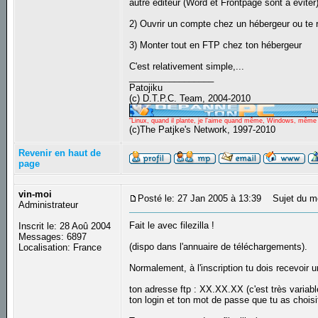
autre editeur (Word et Frontpage sont à éviter
2) Ouvrir un compte chez un hébergeur ou te re
3) Monter tout en FTP chez ton hébergeur
C'est relativement simple,...
_________________
Patojiku
(c) D.T.P.C. Team, 2004-2010
"Linux, quand il plante, je l'aime quand même, Windows, même qu
(c)The Patjke's Network, 1997-2010
Revenir en haut de
page
vin-moi
Posté le: 27 Jan 2005 à 13:39
Sujet du m
Administrateur
Fait le avec filezilla !
Inscrit le: 28 Aoû 2004
Messages: 6897
(dispo dans l'annuaire de téléchargements).
Localisation: France
Normalement, à l'inscription tu dois recevoir u
ton adresse ftp : XX.XX.XX (c'est très variable
ton login et ton mot de passe que tu as choisi