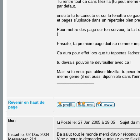
Tu rentre tout ca dans filezilla (tu peut meme c
par defaut.
ensuite tu te conecte et sur la fenettre de gauc
et pages s'uploade dans un répertoire bien 
Pour mettre des page sur ton serveur, tu fait 
!
Ensuite, ta première page doit se nommer impe
Ca aura pour effet lors que tu tapperas l'adre
tu devrais pouvoir te devrouiller avec ca !
Mais si tu veux pas utiliser filezilla, tu peux 
meme genre (il est aussi diponnible dans l'an
_________________
Revenir en haut de
page
Ben
Posté le: 27 Jan 2005 à 19:05
Sujet du m
Ba salut tout le monde merci d'avoir répondu a
Inscrit le: 02 Déc 2004
Vinc c pour te demander le mieu c avec filezill
Messages: 214