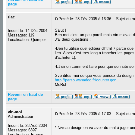
page
riac
Posté le: 28 Fév 2005 à 16:36
Sujet du m
Salut !
Inscrit le: 14 Déc 2004
Ben moi c'est un peu pareil mais vin m'avait dej
Messages: 119
J'ai deux questions :
Localisation: Quimper
-Ben tu utilise quel éditeur d'html ? parce qu
lien. Alors c'est tres long a trancher les pag
d'acheter 1).
-Et sinon comment faire pour que son site soi
Svp dites moi ce que vous pensez du design (l
http://perso.wanadoo.fr/counter.gon
MeRcI
Revenir en haut de
page
vin-moi
Posté le: 28 Fév 2005 à 17:03
Sujet du m
Administrateur
Inscrit le: 28 Aoû 2004
* Niveau design on va avoir du mal à juger 
Messages: 6897
Localisation: France