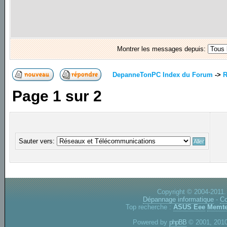
Montrer les messages depuis:
DepanneTonPC Index du Forum
->
R
Page
1
sur
2
Sauter vers:
Copyright © 2004-2011.
Dépannage informatique
-
Co
Top recherche :
ASUS Eee
Memte
Powered by
phpBB
© 2001, 2010