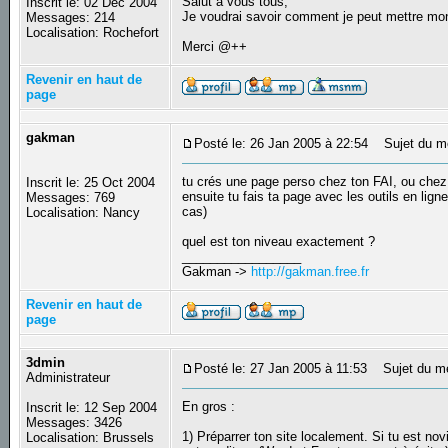
Salut a vous tous,
Inscrit le: 02 Déc 2004
Je voudrai savoir comment je peut mettre mon
Messages: 214
Localisation: Rochefort
Merci @++
Revenir en haut de
page
gakman
Posté le: 26 Jan 2005 à 22:54
Sujet du m
tu crés une page perso chez ton FAI, ou chez
Inscrit le: 25 Oct 2004
ensuite tu fais ta page avec les outils en lig
Messages: 769
cas)
Localisation: Nancy
quel est ton niveau exactement ?
_________________
Gakman ->
http://gakman.free.fr
Revenir en haut de
page
3dmin
Posté le: 27 Jan 2005 à 11:53
Sujet du m
Administrateur
En gros :
Inscrit le: 12 Sep 2004
Messages: 3426
1) Préparrer ton site localement. Si tu est no
Localisation: Brussels