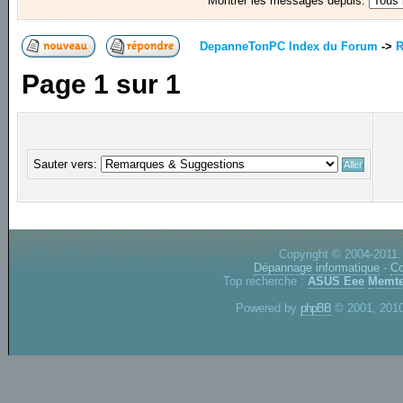
Montrer les messages depuis:
DepanneTonPC Index du Forum
->
R
Page
1
sur
1
Sauter vers:
Copyright © 2004-2011.
Dépannage informatique
-
Co
Top recherche :
ASUS Eee
Memte
Powered by
phpBB
© 2001, 2010