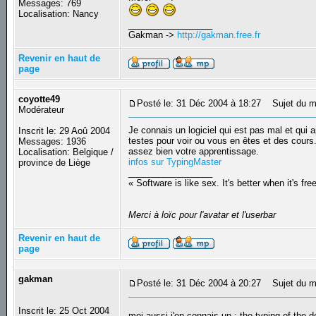
Messages: 769
Localisation: Nancy
_________________
Gakman ->
http://gakman.free.fr
Revenir en haut de
page
coyotte49
Posté le: 31 Déc 2004 à 18:27
Sujet du m
Modérateur
Je connais un logiciel qui est pas mal et qui 
Inscrit le: 29 Aoû 2004
testes pour voir ou vous en êtes et des cours.
Messages: 1936
assez bien votre apprentissage.
Localisation: Belgique /
infos sur TypingMaster
province de Liège
_________________
« Software is like sex. It's better when it's fre
Merci à loïc pour l'avatar et l'userbar
Revenir en haut de
page
gakman
Posté le: 31 Déc 2004 à 20:27
Sujet du m
Inscrit le: 25 Oct 2004
moi aussi j'en connais un : the typing of the 