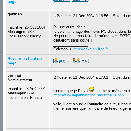
page
gakman
Posté le: 21 Déc 2004 à 16:56
Sujet du m
j'ai une autre idée :
Inscrit le: 25 Oct 2004
tu vois l'affichage des news PC-Boost dans la
Messages: 769
Ne pourrais-je pas faire de même avec DPTC (co
Localisation: Nancy
cliqueront sans doute !
_________________
Gakman ->
http://gakman.free.fr
Revenir en haut de
page
vin-moi
Posté le: 21 Déc 2004 à 17:01
Sujet du m
Administrateur
Inscrit le: 28 Aoû 2004
biensur que je l'ai vu
. tu peux même rajou
Messages: 6897
http://www.depannetonpc.net/affnews.php
Localisation: France
voila, il est ajouté a l'annuaire de site, rubr
meme manière que l'annuaire de téléchargeme
_________________