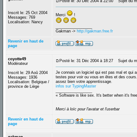
Posté le: 30 Déc 2004 à 22:00
Sujet du m
Inscrit le: 25 Oct 2004
Merci
!
Messages: 769
Localisation: Nancy
_________________
Gakman ->
http://gakman.free.fr
Revenir en haut de
page
coyotte49
Posté le: 31 Déc 2004 à 18:27
Sujet du m
Modérateur
Je connais un logiciel qui est pas mal et qui 
Inscrit le: 29 Aoû 2004
testes pour voir ou vous en êtes et des cours.
Messages: 1936
assez bien votre apprentissage.
Localisation: Belgique /
infos sur TypingMaster
province de Liège
_________________
« Software is like sex. It's better when it's fre
Merci à loïc pour l'avatar et l'userbar
Revenir en haut de
page
gakman