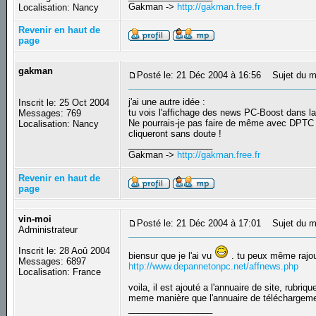
Gakman ->
http://gakman.free.fr
Localisation: Nancy
Revenir en haut de
page
gakman
Posté le: 21 Déc 2004 à 16:56
Sujet du m
j'ai une autre idée :
Inscrit le: 25 Oct 2004
tu vois l'affichage des news PC-Boost dans la
Messages: 769
Ne pourrais-je pas faire de même avec DPTC (co
Localisation: Nancy
cliqueront sans doute !
_________________
Gakman ->
http://gakman.free.fr
Revenir en haut de
page
vin-moi
Posté le: 21 Déc 2004 à 17:01
Sujet du m
Administrateur
Inscrit le: 28 Aoû 2004
biensur que je l'ai vu
. tu peux même rajou
Messages: 6897
http://www.depannetonpc.net/affnews.php
Localisation: France
voila, il est ajouté a l'annuaire de site, rubr
meme manière que l'annuaire de téléchargeme
_________________