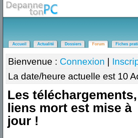
Accueil
Actualité
Dossiers
Forum
Fiches prat
Bienvenue :
Connexion
|
Inscri
La date/heure actuelle est 10 
Les téléchargements,
liens mort est mise à
jour !