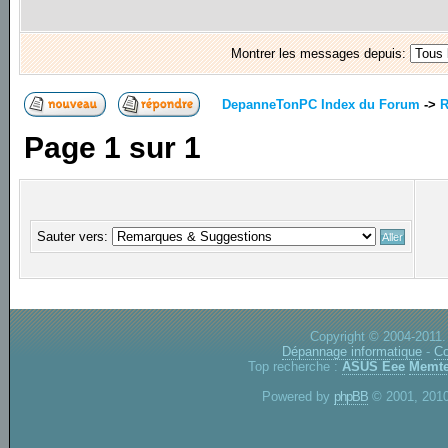
Montrer les messages depuis:
DepanneTonPC Index du Forum
->
R
Page
1
sur
1
Sauter vers:
Copyright © 2004-2011.
Dépannage informatique
-
Co
Top recherche :
ASUS Eee
Memte
Powered by
phpBB
© 2001, 2010