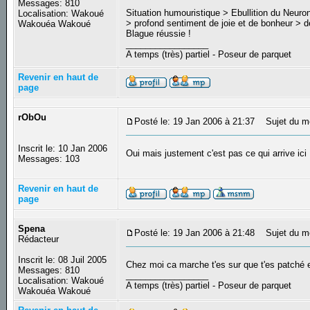
Messages: 810
Situation humouristique > Ebullition du Neuro
Localisation: Wakoué
> profond sentiment de joie et de bonheur > 
Wakouéa Wakoué
Blague réussie !
_________________
A temps (très) partiel - Poseur de parquet
Revenir en haut de
page
rObOu
Posté le: 19 Jan 2006 à 21:37
Sujet du m
Inscrit le: 10 Jan 2006
Oui mais justement c'est pas ce qui arrive ici
Messages: 103
Revenir en haut de
page
Spena
Posté le: 19 Jan 2006 à 21:48
Sujet du m
Rédacteur
Inscrit le: 08 Juil 2005
Chez moi ca marche t'es sur que t'es patché e
Messages: 810
_________________
Localisation: Wakoué
A temps (très) partiel - Poseur de parquet
Wakouéa Wakoué