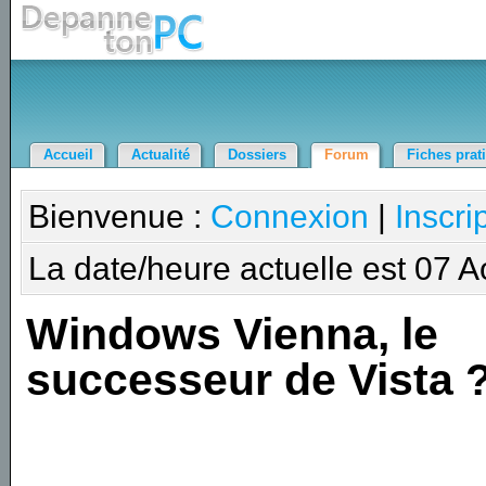
Accueil
Actualité
Dossiers
Forum
Fiches prat
Bienvenue :
Connexion
|
Inscri
La date/heure actuelle est 07 
Windows Vienna, le
successeur de Vista 