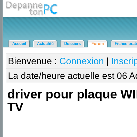
Accueil
Actualité
Dossiers
Forum
Fiches prat
Bienvenue :
Connexion
|
Inscri
La date/heure actuelle est 06 
driver pour plaque W
TV