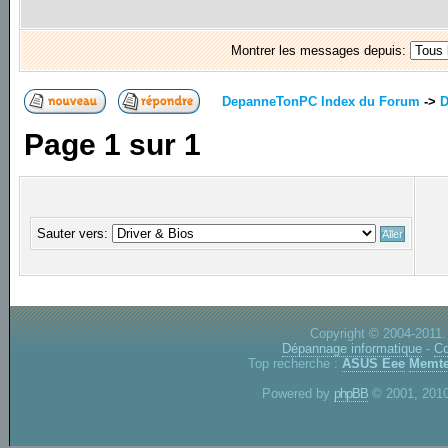
Montrer les messages depuis:
DepanneTonPC Index du Forum
->
D
Page
1
sur
1
Sauter vers:
Copyright © 2004-2011.
Dépannage informatique
-
Co
Top recherche :
ASUS Eee
Memte
Powered by
phpBB
© 2001, 2010