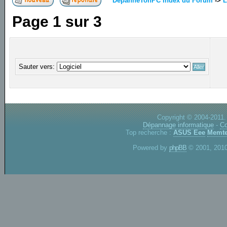
DepanneTonPC Index du Forum
->
L
Page
1
sur
3
Sauter vers:
Copyright © 2004-2011.
Dépannage informatique
-
Co
Top recherche :
ASUS Eee
Memte
Powered by
phpBB
© 2001, 2010