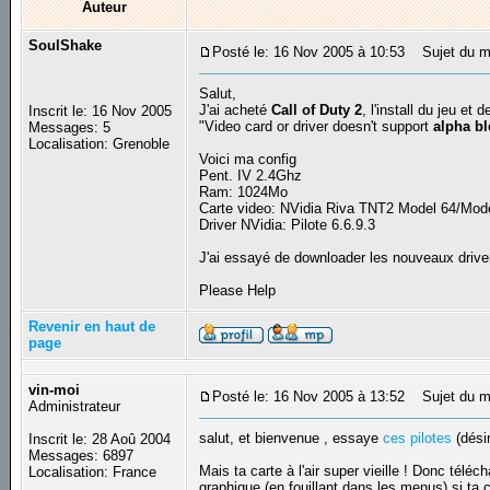
Auteur
SoulShake
Posté le: 16 Nov 2005 à 10:53
Sujet du mes
Salut,
J'ai acheté
Call of Duty 2
, l'install du jeu et
Inscrit le: 16 Nov 2005
"Video card or driver doesn't support
alpha b
Messages: 5
Localisation: Grenoble
Voici ma config
Pent. IV 2.4Ghz
Ram: 1024Mo
Carte video: NVidia Riva TNT2 Model 64/Mod
Driver NVidia: Pilote 6.6.9.3
J'ai essayé de downloader les nouveaux driver
Please Help
Revenir en haut de
page
vin-moi
Posté le: 16 Nov 2005 à 13:52
Sujet du m
Administrateur
salut, et bienvenue , essaye
ces pilotes
(désin
Inscrit le: 28 Aoû 2004
Messages: 6897
Mais ta carte à l'air super vieille ! Donc télé
Localisation: France
graphique (en fouillant dans les menus) si ta 