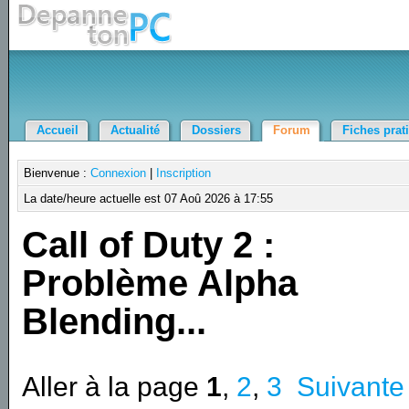
Accueil
Actualité
Dossiers
Forum
Fiches prat
Bienvenue :
Connexion
|
Inscription
La date/heure actuelle est 07 Aoû 2026 à 17:55
Call of Duty 2 :
Problème Alpha
Blending...
Aller à la page
1
,
2
,
3
Suivante