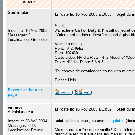
Auteur
SoulShake
Posté le: 16 Nov 2005 à 10:53
Sujet du mes
Salut,
J'ai acheté
Call of Duty 2
, l'install du jeu et
Inscrit le: 16 Nov 2005
"Video card or driver doesn't support
alpha b
Messages: 5
Localisation: Grenoble
Voici ma config
Pent. IV 2.4Ghz
Ram: 1024Mo
Carte video: NVidia Riva TNT2 Model 64/Mod
Driver NVidia: Pilote 6.6.9.3
J'ai essayé de downloader les nouveaux driver
Please Help
Revenir en haut de
page
vin-moi
Posté le: 16 Nov 2005 à 13:52
Sujet du m
Administrateur
salut, et bienvenue , essaye
ces pilotes
(désin
Inscrit le: 28 Aoû 2004
Messages: 6897
Mais ta carte à l'air super vieille ! Donc télé
Localisation: France
graphique (en fouillant dans les menus) si ta 