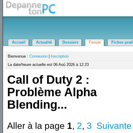
Accueil
Actualité
Dossiers
Forum
Fiches prat
Bienvenue :
Connexion
|
Inscription
La date/heure actuelle est 06 Aoû 2026 à 12:23
Call of Duty 2 :
Problème Alpha
Blending...
Aller à la page
1
,
2
,
3
Suivante