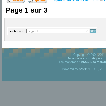
DepanneTonPC Index du Forum
->
L
Page
1
sur
3
Sauter vers:
Copyright © 2004-2011.
Dépannage informatique
-
Co
Top recherche :
ASUS Eee
Memte
Powered by
phpBB
© 2001, 2010